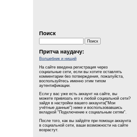
нервная система
основа
понятия
ресурсы
Поиск
сексология
Поиск
сенсорика
Притча наудачу:
статобработка
Волшебник и нищий
стресс
На сайте введена регистрация через
студентам
социальные сети, если вы хотите оставлять
комментарии без потверждения, пожалуйста,
воспользуйтесь именно этим типом
физиология
аутентификации.
Если у вас уже есть аккаунт на сайте, вы
можете привязать его к любой социальной сети?
зайдя в настройки вашего аккаунта("Мои
учётные данные") ниже и воспользовавшись
вкладкой "Подключение к социальным сетям".
После того, как вы зайдёте при помощи аккаунта
в социальной сети, ваши возможности на сайте
возрастут.