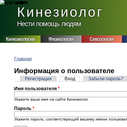
Перейти к основному содержанию
Кинезиолог
Нести помощь людям
Кинезиология
Физиология
Сексология
Главная
Вы здесь
Информация о пользователе
Регистрация
Вход
(активная вкладка)
Забыли пароль?
Главные вкладки
Имя пользователя
*
Укажите ваше имя на сайте Кинезиолог.
Пароль
*
Укажите пароль, соответствующий вашему имени пользоват