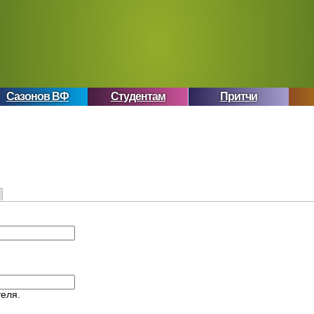
Сазонов ВФ
Студентам
Притчи
еля.