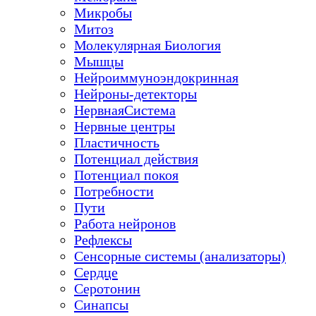
Микробы
Митоз
Молекулярная Биология
Мышцы
Нейроиммуноэндокринная
Нейроны-детекторы
НервнаяСистема
Нервные центры
Пластичность
Потенциал действия
Потенциал покоя
Потребности
Пути
Работа нейронов
Рефлексы
Сенсорные системы (анализаторы)
Сердце
Серотонин
Синапсы