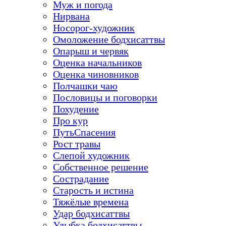
Муж и погода
Нирвана
Носорог-художник
Омоложение бодхисаттвы
Опарыш и червяк
Оценка начальников
Оценка чиновников
Полчашки чаю
Пословицы и поговорки
Похудение
Про кур
ПутьСпасения
Рост травы
Слепой художник
Собственное решение
Сострадание
Старость и истина
Тяжёлые времена
Удар бодхисаттвы
Улыбка бодхисаттвы