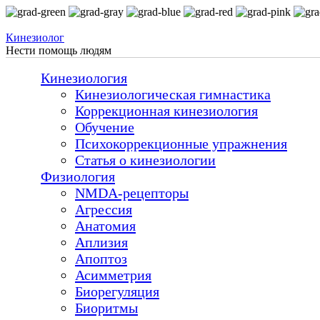
Перейти к основному содержанию
Кинезиолог
Нести помощь людям
Кинезиология
Кинезиологическая гимнастика
Коррекционная кинезиология
Обучение
Психокоррекционные упражнения
Статья о кинезиологии
Физиология
NMDA-рецепторы
Агрессия
Анатомия
Аплизия
Апоптоз
Асимметрия
Биорегуляция
Биоритмы