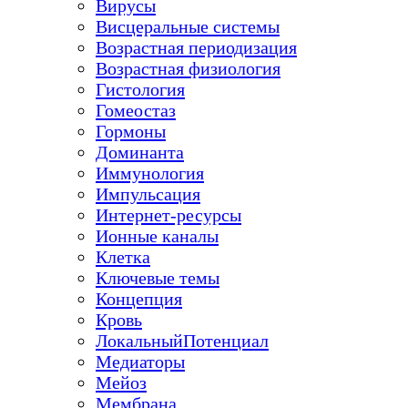
Вирусы
Висцеральные системы
Возрастная периодизация
Возрастная физиология
Гистология
Гомеостаз
Гормоны
Доминанта
Иммунология
Импульсация
Интернет-ресурсы
Ионные каналы
Клетка
Ключевые темы
Концепция
Кровь
ЛокальныйПотенциал
Медиаторы
Мейоз
Мембрана