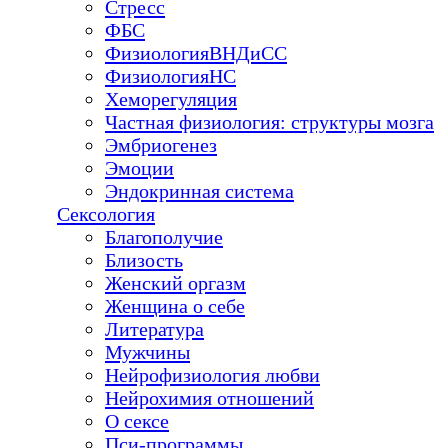
Стресс
ФБС
ФизиологияВНДиСС
ФизиологияНС
Хеморегуляция
Частная физиология: структуры мозга
Эмбриогенез
Эмоции
Эндокринная система
Сексология
Благополучие
Близость
Женский оргазм
Женщина о себе
Литература
Мужчины
Нейрофизиология любви
Нейрохимия отношений
О сексе
Пси-программы