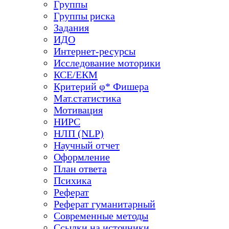
Группы
Группы риска
Задания
ИДО
Интернет-ресурсы
Исследование моторики
КСЕ/ЕКМ
Критерий φ* Фишера
Мат.статистика
Мотивация
НИРС
НЛП (NLP)
Научный отчет
Оформление
План ответа
Психика
Реферат
Реферат гуманитарный
Современные методы
Ссылки на источники