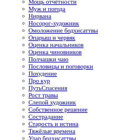
Мощь отчётности
Муж и погода
Нирвана
Носорог-художник
Омоложение бодхисаттвы
Опарыш и червяк
Оценка начальников
Оценка чиновников
Полчашки чаю
Пословицы и поговорки
Похудение
Про кур
ПутьСпасения
Рост травы
Слепой художник
Собственное решение
Сострадание
Старость и истина
Тяжёлые времена
Удар бодхисаттвы