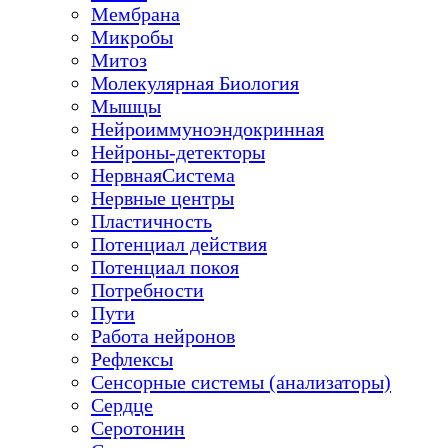
Мембрана
Микробы
Митоз
Молекулярная Биология
Мышцы
Нейроиммуноэндокринная
Нейроны-детекторы
НервнаяСистема
Нервные центры
Пластичность
Потенциал действия
Потенциал покоя
Потребности
Пути
Работа нейронов
Рефлексы
Сенсорные системы (анализаторы)
Сердце
Серотонин