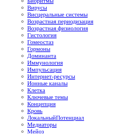
Биоритмы
Вирусы
Висцеральные системы
Возрастная периодизация
Возрастная физиология
Гистология
Гомеостаз
Гормоны
Доминанта
Иммунология
Импульсация
Интернет-ресурсы
Ионные каналы
Клетка
Ключевые темы
Концепция
Кровь
ЛокальныйПотенциал
Медиаторы
Мейоз