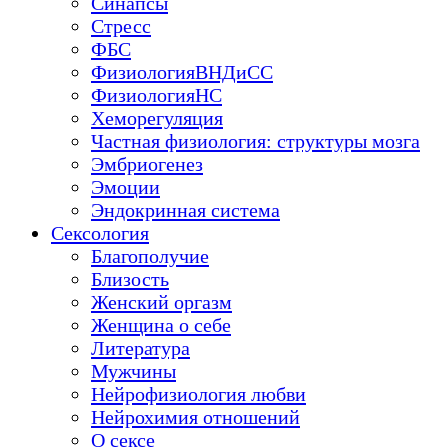
Синапсы
Стресс
ФБС
ФизиологияВНДиСС
ФизиологияНС
Хеморегуляция
Частная физиология: структуры мозга
Эмбриогенез
Эмоции
Эндокринная система
Сексология
Благополучие
Близость
Женский оргазм
Женщина о себе
Литература
Мужчины
Нейрофизиология любви
Нейрохимия отношений
О сексе