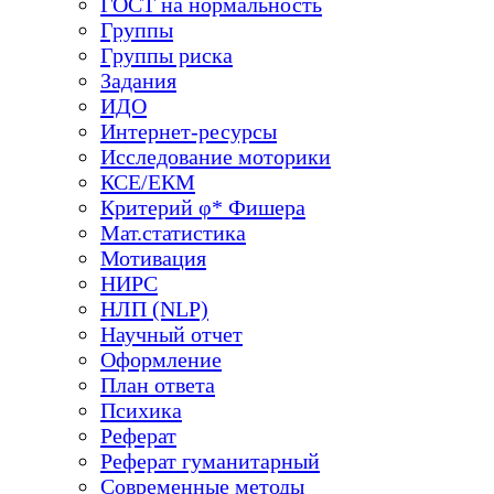
ГОСТ на нормальность
Группы
Группы риска
Задания
ИДО
Интернет-ресурсы
Исследование моторики
КСЕ/ЕКМ
Критерий φ* Фишера
Мат.статистика
Мотивация
НИРС
НЛП (NLP)
Научный отчет
Оформление
План ответа
Психика
Реферат
Реферат гуманитарный
Современные методы