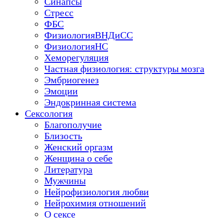
Синапсы
Стресс
ФБС
ФизиологияВНДиСС
ФизиологияНС
Хеморегуляция
Частная физиология: структуры мозга
Эмбриогенез
Эмоции
Эндокринная система
Сексология
Благополучие
Близость
Женский оргазм
Женщина о себе
Литература
Мужчины
Нейрофизиология любви
Нейрохимия отношений
О сексе