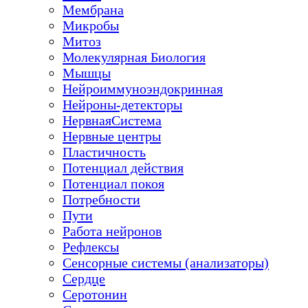
Мембрана
Микробы
Митоз
Молекулярная Биология
Мышцы
Нейроиммуноэндокринная
Нейроны-детекторы
НервнаяСистема
Нервные центры
Пластичность
Потенциал действия
Потенциал покоя
Потребности
Пути
Работа нейронов
Рефлексы
Сенсорные системы (анализаторы)
Сердце
Серотонин