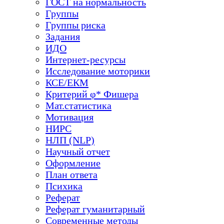
ГОСТ на нормальность
Группы
Группы риска
Задания
ИДО
Интернет-ресурсы
Исследование моторики
КСЕ/ЕКМ
Критерий φ* Фишера
Мат.статистика
Мотивация
НИРС
НЛП (NLP)
Научный отчет
Оформление
План ответа
Психика
Реферат
Реферат гуманитарный
Современные методы