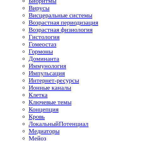
Биоритмы
Вирусы
Висцеральные системы
Возрастная периодизация
Возрастная физиология
Гистология
Гомеостаз
Гормоны
Доминанта
Иммунология
Импульсация
Интернет-ресурсы
Ионные каналы
Клетка
Ключевые темы
Концепция
Кровь
ЛокальныйПотенциал
Медиаторы
Мейоз