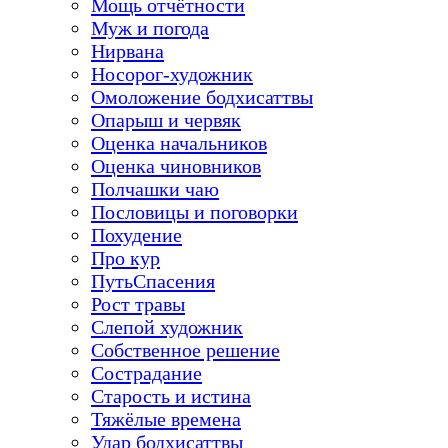
Мощь отчётности
Муж и погода
Нирвана
Носорог-художник
Омоложение бодхисаттвы
Опарыш и червяк
Оценка начальников
Оценка чиновников
Полчашки чаю
Пословицы и поговорки
Похудение
Про кур
ПутьСпасения
Рост травы
Слепой художник
Собственное решение
Сострадание
Старость и истина
Тяжёлые времена
Удар бодхисаттвы