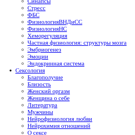
Синапсы
Стресс
ФБС
ФизиологияВНДиСС
ФизиологияНС
Хеморегуляция
Частная физиология: структуры мозга
Эмбриогенез
Эмоции
Эндокринная система
Сексология
Благополучие
Близость
Женский оргазм
Женщина о себе
Литература
Мужчины
Нейрофизиология любви
Нейрохимия отношений
О сексе