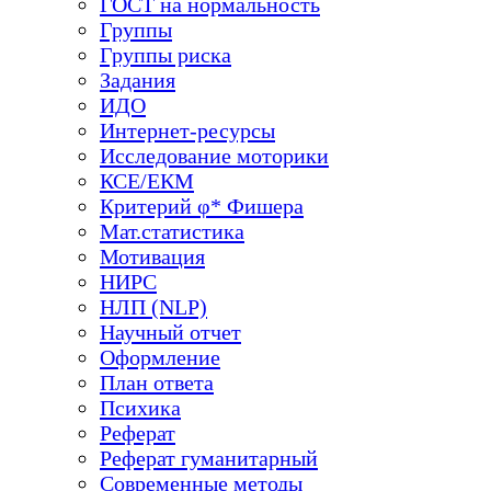
ГОСТ на нормальность
Группы
Группы риска
Задания
ИДО
Интернет-ресурсы
Исследование моторики
КСЕ/ЕКМ
Критерий φ* Фишера
Мат.статистика
Мотивация
НИРС
НЛП (NLP)
Научный отчет
Оформление
План ответа
Психика
Реферат
Реферат гуманитарный
Современные методы