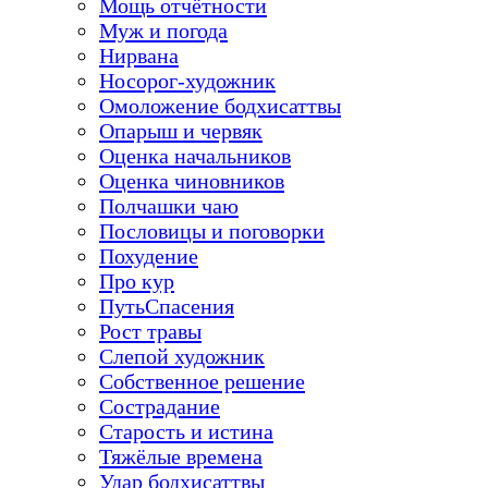
Мощь отчётности
Муж и погода
Нирвана
Носорог-художник
Омоложение бодхисаттвы
Опарыш и червяк
Оценка начальников
Оценка чиновников
Полчашки чаю
Пословицы и поговорки
Похудение
Про кур
ПутьСпасения
Рост травы
Слепой художник
Собственное решение
Сострадание
Старость и истина
Тяжёлые времена
Удар бодхисаттвы