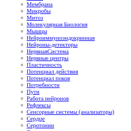
Мембрана
Микробы
Митоз
Молекулярная Биология
Мышцы
Нейроиммуноэндокринная
Нейроны-детекторы
НервнаяСистема
Нервные центры
Пластичность
Потенциал действия
Потенциал покоя
Потребности
Пути
Работа нейронов
Рефлексы
Сенсорные системы (анализаторы)
Сердце
Серотонин