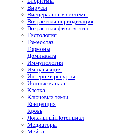
Биоритмы
Вирусы
Висцеральные системы
Возрастная периодизация
Возрастная физиология
Гистология
Гомеостаз
Гормоны
Доминанта
Иммунология
Импульсация
Интернет-ресурсы
Ионные каналы
Клетка
Ключевые темы
Концепция
Кровь
ЛокальныйПотенциал
Медиаторы
Мейоз