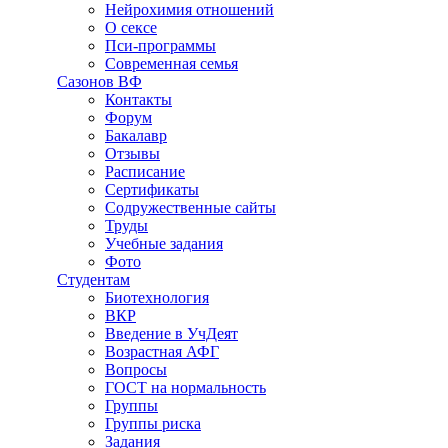
Нейрохимия отношений
О сексе
Пси-программы
Современная семья
Сазонов ВФ
Контакты
Форум
Бакалавр
Отзывы
Расписание
Сертификаты
Содружественные сайты
Труды
Учебные задания
Фото
Студентам
Биотехнология
ВКР
Введение в УчДеят
Возрастная АФГ
Вопросы
ГОСТ на нормальность
Группы
Группы риска
Задания