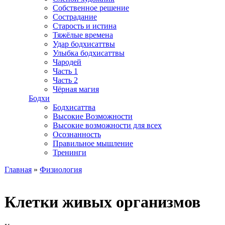
Собственное решение
Сострадание
Старость и истина
Тяжёлые времена
Удар бодхисаттвы
Улыбка бодхисаттвы
Чародей
Часть 1
Часть 2
Чёрная магия
Бодхи
Бодхисаттва
Высокие Возможности
Высокие возможности для всех
Осознанность
Правильное мышление
Тренинги
Главная
»
Физиология
Вы здесь
Клетки живых организмов