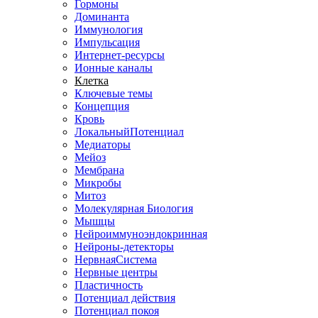
Гормоны
Доминанта
Иммунология
Импульсация
Интернет-ресурсы
Ионные каналы
Клетка
Ключевые темы
Концепция
Кровь
ЛокальныйПотенциал
Медиаторы
Мейоз
Мембрана
Микробы
Митоз
Молекулярная Биология
Мышцы
Нейроиммуноэндокринная
Нейроны-детекторы
НервнаяСистема
Нервные центры
Пластичность
Потенциал действия
Потенциал покоя