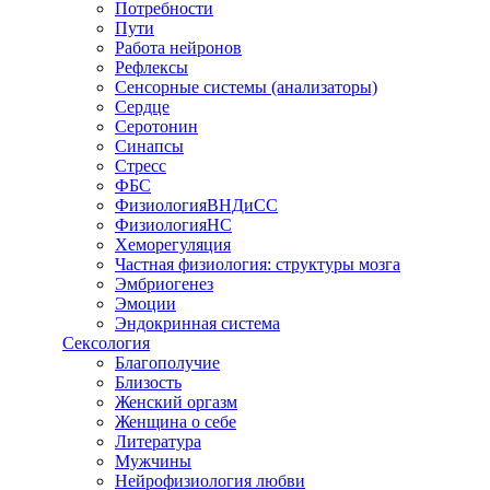
Потребности
Пути
Работа нейронов
Рефлексы
Сенсорные системы (анализаторы)
Сердце
Серотонин
Синапсы
Стресс
ФБС
ФизиологияВНДиСС
ФизиологияНС
Хеморегуляция
Частная физиология: структуры мозга
Эмбриогенез
Эмоции
Эндокринная система
Сексология
Благополучие
Близость
Женский оргазм
Женщина о себе
Литература
Мужчины
Нейрофизиология любви