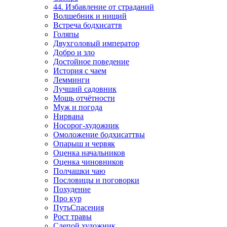
44. Избавление от страданий
Волшебник и нищий
Встреча бодхисаттв
Голяпы
Двухголовый император
Добро и зло
Достойное поведение
История с чаем
Лемминги
Лучший садовник
Мощь отчётности
Муж и погода
Нирвана
Носорог-художник
Омоложение бодхисаттвы
Опарыш и червяк
Оценка начальников
Оценка чиновников
Полчашки чаю
Пословицы и поговорки
Похудение
Про кур
ПутьСпасения
Рост травы
Слепой художник