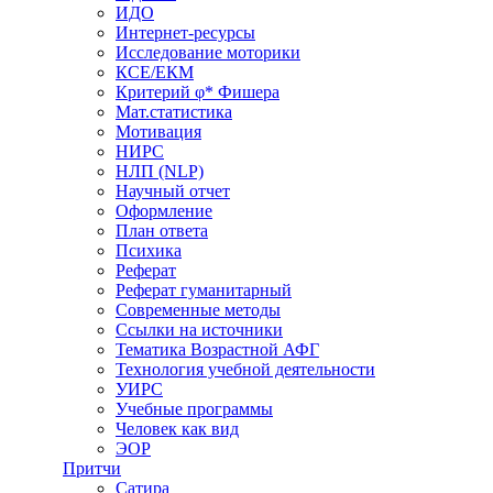
ИДО
Интернет-ресурсы
Исследование моторики
КСЕ/ЕКМ
Критерий φ* Фишера
Мат.статистика
Мотивация
НИРС
НЛП (NLP)
Научный отчет
Оформление
План ответа
Психика
Реферат
Реферат гуманитарный
Современные методы
Ссылки на источники
Тематика Возрастной АФГ
Технология учебной деятельности
УИРС
Учебные программы
Человек как вид
ЭОР
Притчи
Сатира