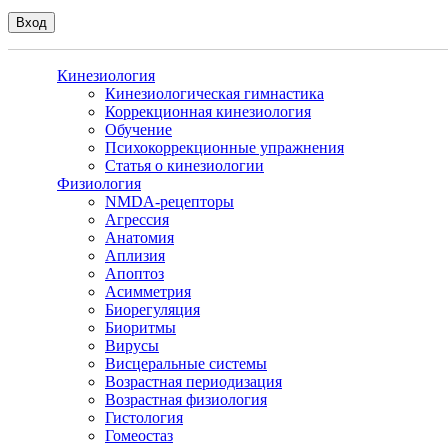
Кинезиология
Кинезиологическая гимнастика
Коррекционная кинезиология
Обучение
Психокоррекционные упражнения
Статья о кинезиологии
Физиология
NMDA-рецепторы
Агрессия
Анатомия
Аплизия
Апоптоз
Асимметрия
Биорегуляция
Биоритмы
Вирусы
Висцеральные системы
Возрастная периодизация
Возрастная физиология
Гистология
Гомеостаз