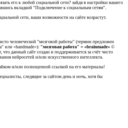
вязать его к любой социальной сети? зайдя в настройки вашего
авшись вкладкой "Подключение к социальным сетям".
оциальной сети, ваши возможности на сайте возрастут.
 чисто человеческой "мозговой работы" (термин предложен
та" или «handmade»):
"мозговая работа" = «brainmade»
©
т, что данный сайт создан и поддерживается за счёт чисто
ования нейросетей и/или искусственного интеллекта.
айком и/или полноценной ссылкой на его материалы!
ециалисты, следящие за сайтом день и ночь, хотя бы