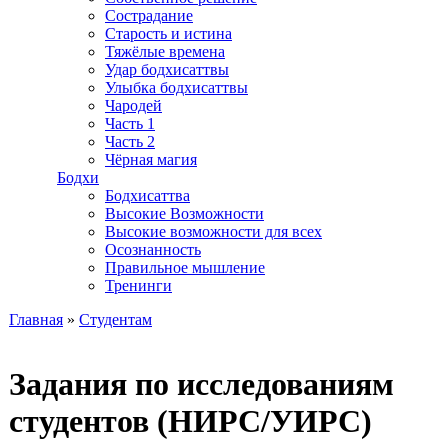
Сострадание
Старость и истина
Тяжёлые времена
Удар бодхисаттвы
Улыбка бодхисаттвы
Чародей
Часть 1
Часть 2
Чёрная магия
Бодхи
Бодхисаттва
Высокие Возможности
Высокие возможности для всех
Осознанность
Правильное мышление
Тренинги
Главная
»
Студентам
Вы здесь
Задания по исследованиям
студентов (НИРС/УИРС)