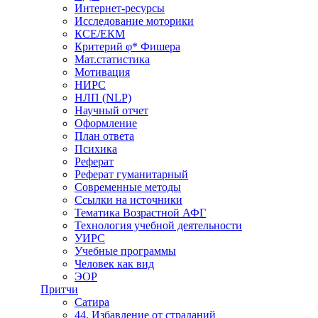
Интернет-ресурсы
Исследование моторики
КСЕ/ЕКМ
Критерий φ* Фишера
Мат.статистика
Мотивация
НИРС
НЛП (NLP)
Научный отчет
Оформление
План ответа
Психика
Реферат
Реферат гуманитарный
Современные методы
Ссылки на источники
Тематика Возрастной АФГ
Технология учебной деятельности
УИРС
Учебные программы
Человек как вид
ЭОР
Притчи
Сатира
44. Избавление от страданий