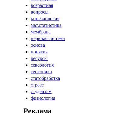
возрастная
вопросы
кинезиология
мат.статистика
мембрана
нервная система
основа
понятия
ресурсы
сексология
сенсорика
статобработка
стресс
студентам
физиология
Реклама