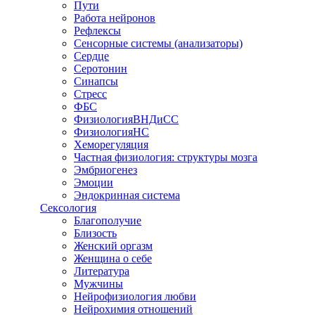
Пути
Работа нейронов
Рефлексы
Сенсорные системы (анализаторы)
Сердце
Серотонин
Синапсы
Стресс
ФБС
ФизиологияВНДиСС
ФизиологияНС
Хеморегуляция
Частная физиология: структуры мозга
Эмбриогенез
Эмоции
Эндокринная система
Сексология
Благополучие
Близость
Женский оргазм
Женщина о себе
Литература
Мужчины
Нейрофизиология любви
Нейрохимия отношений