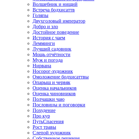
Волшебник и нищий
Встреча бодхисаттв
Голяпы
Двухголовый император
Добро и зло
Достойное поведение
История с чаем
Лемминги
Лучший садовник
Мощь отчётности
Муж и погода
Нирвана
Носорог-художник
Омоложение бодхисаттвы
Опарыш и червяк
Оценка начальников
Оценка чиновников
Полчашки чаю
Пословицы и поговорки
Похудение
Про кур
ПутьСпасения
Рост травы
Слепой художник
Собственное решение