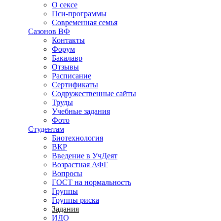
О сексе
Пси-программы
Современная семья
Сазонов ВФ
Контакты
Форум
Бакалавр
Отзывы
Расписание
Сертификаты
Содружественные сайты
Труды
Учебные задания
Фото
Студентам
Биотехнология
ВКР
Введение в УчДеят
Возрастная АФГ
Вопросы
ГОСТ на нормальность
Группы
Группы риска
Задания
ИДО