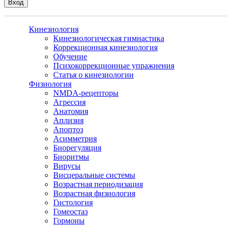
Кинезиология
Кинезиологическая гимнастика
Коррекционная кинезиология
Обучение
Психокоррекционные упражнения
Статья о кинезиологии
Физиология
NMDA-рецепторы
Агрессия
Анатомия
Аплизия
Апоптоз
Асимметрия
Биорегуляция
Биоритмы
Вирусы
Висцеральные системы
Возрастная периодизация
Возрастная физиология
Гистология
Гомеостаз
Гормоны