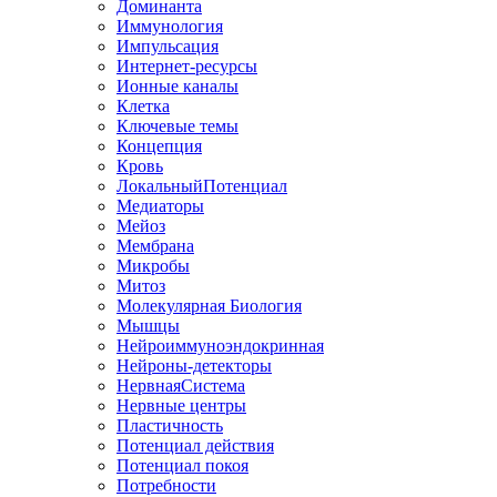
Доминанта
Иммунология
Импульсация
Интернет-ресурсы
Ионные каналы
Клетка
Ключевые темы
Концепция
Кровь
ЛокальныйПотенциал
Медиаторы
Мейоз
Мембрана
Микробы
Митоз
Молекулярная Биология
Мышцы
Нейроиммуноэндокринная
Нейроны-детекторы
НервнаяСистема
Нервные центры
Пластичность
Потенциал действия
Потенциал покоя
Потребности