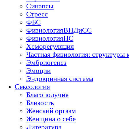
Синапсы
Стресс
ФБС
ФизиологияВНДиСС
ФизиологияНС
Хеморегуляция
Частная физиология: структуры 
Эмбриогенез
Эмоции
Эндокринная система
Сексология
Благополучие
Близость
Женский оргазм
Женщина о себе
Литература