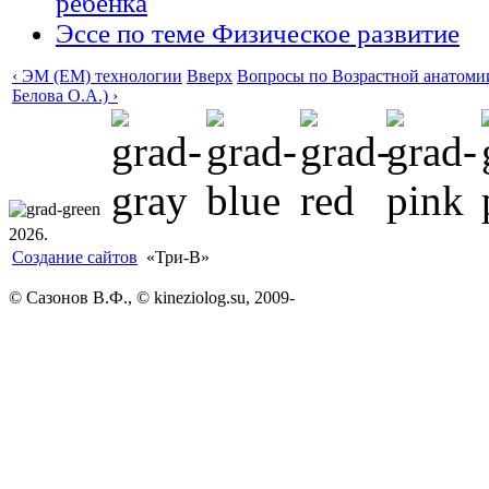
ребёнка
Эссе по теме Физическое развитие
‹ ЭМ (EM) технологии
Вверх
Вопросы по Возрастной анатомии
Белова О.А.) ›
2026.
Создание сайтов
«Три-В»
© Сазонов В.Ф., © kineziolog.su, 2009-