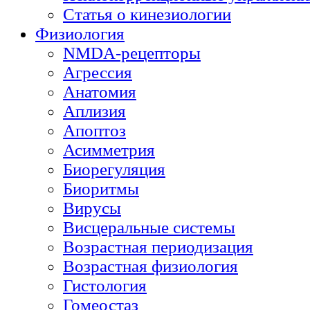
Статья о кинезиологии
Физиология
NMDA-рецепторы
Агрессия
Анатомия
Аплизия
Апоптоз
Асимметрия
Биорегуляция
Биоритмы
Вирусы
Висцеральные системы
Возрастная периодизация
Возрастная физиология
Гистология
Гомеостаз