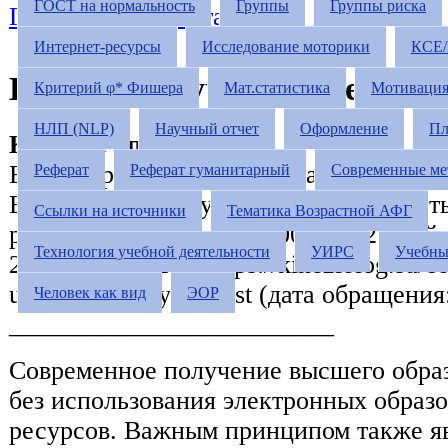
ГОСТ на нормальность
Группы
Группы риска
Главная
»
Студентам
Интернет-ресурсы
Исследование моторики
КСЕ
Введение в учебную деятел
Критерий φ* Фишера
Мат.статистика
Мотиваци
НЛП (NLP)
Научный отчет
Оформление
Пл
Краткое описание:
Библиографическая ссылка для цитиро
Реферат
Реферат гуманитарный
Современные ме
В.Ф. Введение в учебную деятельност
Ссылки на источники
Тематика Возрастной АФГ
ресурс] // Кинезиолог, 2009-2022: [сай
Технология учебной деятельности
УИРС
Учебны
21.09.2022. URL: https://kineziolog.su/c
uchebnuyu-deyatelnost (дата обращения:
Человек как вид
ЭОР
_________________________
Современное получение высшего обра
без использования электронных образ
ресурсов. Важным принципом также я