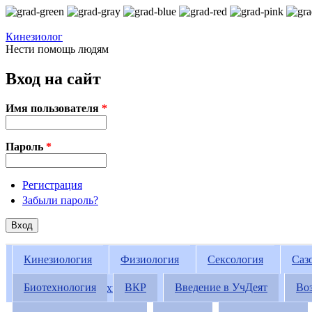
Перейти к основному содержанию
Кинезиолог
Нести помощь людям
Вход на сайт
Имя пользователя
*
Пароль
*
Регистрация
Забыли пароль?
Кинезиология
Физиология
Сексология
Саз
Вы здесь
Биотехнология
ВКР
Введение в УчДеят
Во
Притчи
Бодхи