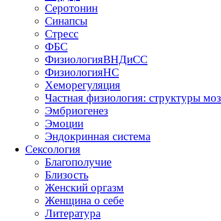
Серотонин
Синапсы
Стресс
ФБС
ФизиологияВНДиСС
ФизиологияНС
Хеморегуляция
Частная физиология: структуры моз
Эмбриогенез
Эмоции
Эндокринная система
Сексология
Благополучие
Близость
Женский оргазм
Женщина о себе
Литература