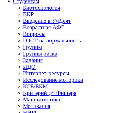
Студентам
Биотехнология
ВКР
Введение в УчДеят
Возрастная АФГ
Вопросы
ГОСТ на нормальность
Группы
Группы риска
Задания
ИДО
Интернет-ресурсы
Исследование моторики
КСЕ/ЕКМ
Критерий φ* Фишера
Мат.статистика
Мотивация
НИРС