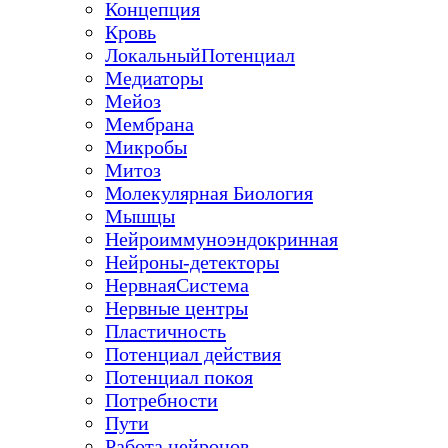
Концепция
Кровь
ЛокальныйПотенциал
Медиаторы
Мейоз
Мембрана
Микробы
Митоз
Молекулярная Биология
Мышцы
Нейроиммуноэндокринная
Нейроны-детекторы
НервнаяСистема
Нервные центры
Пластичность
Потенциал действия
Потенциал покоя
Потребности
Пути
Работа нейронов