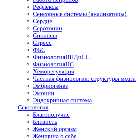
Рефлексы
Сенсорные системы (анализаторы)
Сердце
Серотонин
Синапсы
Стресс
ФБС
ФизиологияВНДиСС
ФизиологияНС
Хеморегуляция
Частная физиология: структуры мозга
Эмбриогенез
Эмоции
Эндокринная система
Сексология
Благополучие
Близость
Женский оргазм
Женщина о себе