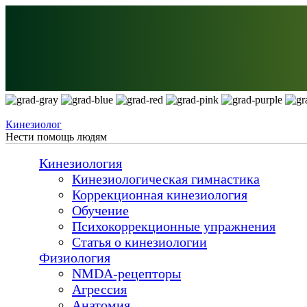
Перейти к основному содержанию
Кинезиолог
Нести помощь людям
Кинезиология
Кинезиологическая гимнастика
Коррекционная кинезиология
Обучение
Психокоррекционные упражнения
Статья о кинезиологии
Физиология
NMDA-рецепторы
Агрессия
Анатомия