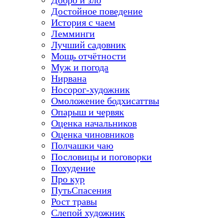
Добро и зло
Достойное поведение
История с чаем
Лемминги
Лучший садовник
Мощь отчётности
Муж и погода
Нирвана
Носорог-художник
Омоложение бодхисаттвы
Опарыш и червяк
Оценка начальников
Оценка чиновников
Полчашки чаю
Пословицы и поговорки
Похудение
Про кур
ПутьСпасения
Рост травы
Слепой художник