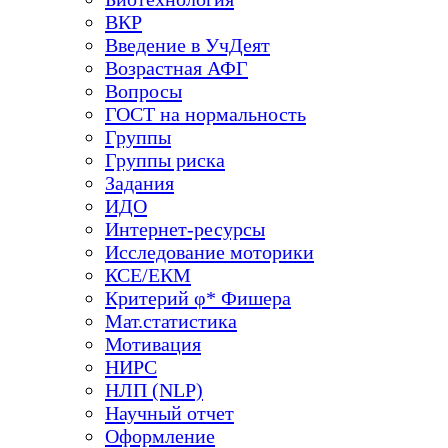
ВКР
Введение в УчДеят
Возрастная АФГ
Вопросы
ГОСТ на нормальность
Группы
Группы риска
Задания
ИДО
Интернет-ресурсы
Исследование моторики
КСЕ/ЕКМ
Критерий φ* Фишера
Мат.статистика
Мотивация
НИРС
НЛП (NLP)
Научный отчет
Оформление