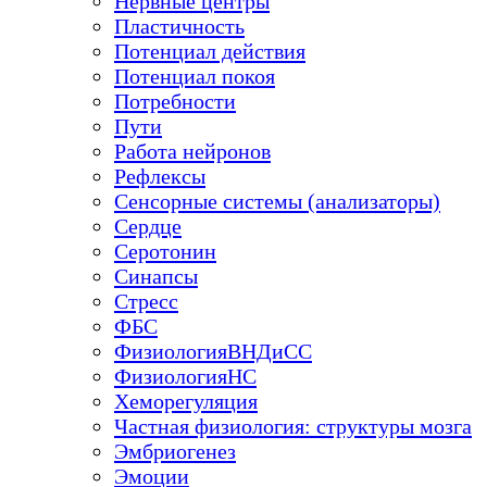
Нервные центры
Пластичность
Потенциал действия
Потенциал покоя
Потребности
Пути
Работа нейронов
Рефлексы
Сенсорные системы (анализаторы)
Сердце
Серотонин
Синапсы
Стресс
ФБС
ФизиологияВНДиСС
ФизиологияНС
Хеморегуляция
Частная физиология: структуры мозга
Эмбриогенез
Эмоции