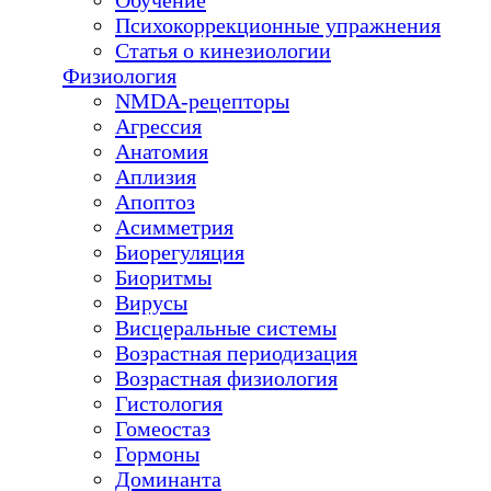
Психокоррекционные упражнения
Статья о кинезиологии
Физиология
NMDA-рецепторы
Агрессия
Анатомия
Аплизия
Апоптоз
Асимметрия
Биорегуляция
Биоритмы
Вирусы
Висцеральные системы
Возрастная периодизация
Возрастная физиология
Гистология
Гомеостаз
Гормоны
Доминанта