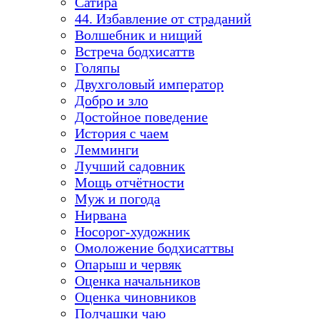
Сатира
44. Избавление от страданий
Волшебник и нищий
Встреча бодхисаттв
Голяпы
Двухголовый император
Добро и зло
Достойное поведение
История с чаем
Лемминги
Лучший садовник
Мощь отчётности
Муж и погода
Нирвана
Носорог-художник
Омоложение бодхисаттвы
Опарыш и червяк
Оценка начальников
Оценка чиновников
Полчашки чаю