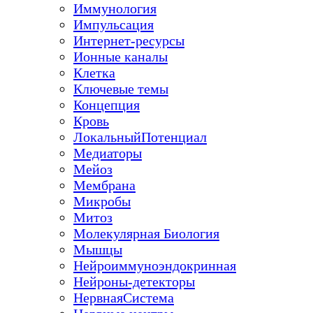
Иммунология
Импульсация
Интернет-ресурсы
Ионные каналы
Клетка
Ключевые темы
Концепция
Кровь
ЛокальныйПотенциал
Медиаторы
Мейоз
Мембрана
Микробы
Митоз
Молекулярная Биология
Мышцы
Нейроиммуноэндокринная
Нейроны-детекторы
НервнаяСистема