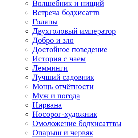
Волшебник и нищий
Встреча бодхисаттв
Голяпы
Двухголовый император
Добро и зло
Достойное поведение
История с чаем
Лемминги
Лучший садовник
Мощь отчётности
Муж и погода
Нирвана
Носорог-художник
Омоложение бодхисаттвы
Опарыш и червяк