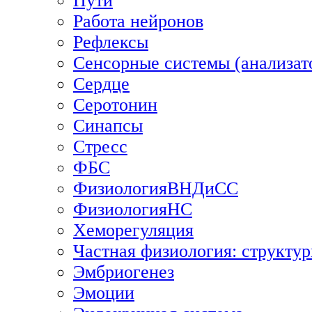
Пути
Работа нейронов
Рефлексы
Сенсорные системы (анализат
Сердце
Серотонин
Синапсы
Стресс
ФБС
ФизиологияВНДиСС
ФизиологияНС
Хеморегуляция
Частная физиология: структур
Эмбриогенез
Эмоции