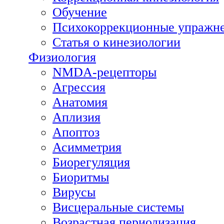
Обучение
Психокоррекционные упражн
Статья о кинезиологии
Физиология
NMDA-рецепторы
Агрессия
Анатомия
Аплизия
Апоптоз
Асимметрия
Биорегуляция
Биоритмы
Вирусы
Висцеральные системы
Возрастная периодизация