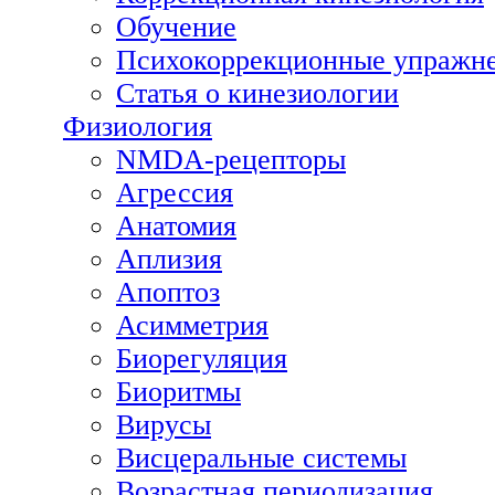
Обучение
Психокоррекционные упражн
Статья о кинезиологии
Физиология
NMDA-рецепторы
Агрессия
Анатомия
Аплизия
Апоптоз
Асимметрия
Биорегуляция
Биоритмы
Вирусы
Висцеральные системы
Возрастная периодизация