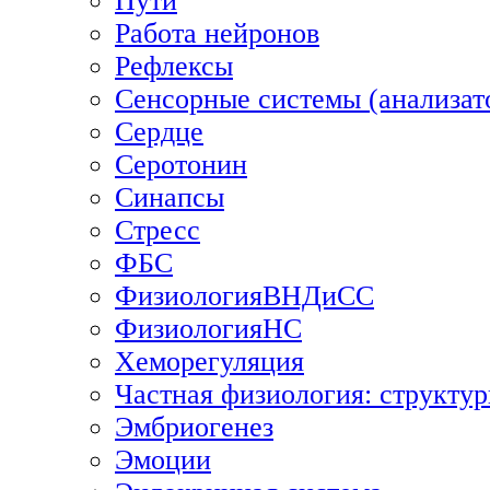
Пути
Работа нейронов
Рефлексы
Сенсорные системы (анализат
Сердце
Серотонин
Синапсы
Стресс
ФБС
ФизиологияВНДиСС
ФизиологияНС
Хеморегуляция
Частная физиология: структур
Эмбриогенез
Эмоции