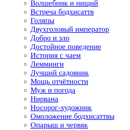
Волшебник и нищий
Встреча бодхисаттв
Голяпы
Двухголовый император
Добро и зло
Достойное поведение
История с чаем
Лемминги
Лучший садовник
Мощь отчётности
Муж и погода
Нирвана
Носорог-художник
Омоложение бодхисаттвы
Опарыш и червяк