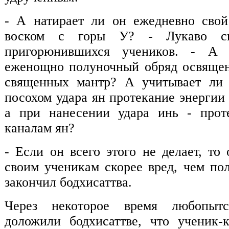
- А натирает ли он ежедневно сво
воском с горы У? - Лукаво с
пригорюнившихся учеников. - А
еженощно полуночный обряд освящен
священных мантр? А учитывает ли
посохом удара ян протекание энергии
а при нанесении удара инь - прот
каналам ян?
- Если он всего этого не делает, то
своим ученикам скорее вред, чем пол
закончил бодхисаттва.
Через некоторое время любопыт
доложили бодхисаттве, что ученик-