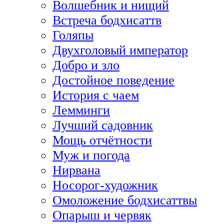
Волшебник и нищий
Встреча бодхисаттв
Голяпы
Двухголовый император
Добро и зло
Достойное поведение
История с чаем
Лемминги
Лучший садовник
Мощь отчётности
Муж и погода
Нирвана
Носорог-художник
Омоложение бодхисаттвы
Опарыш и червяк