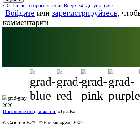
‹ 32. Голова и просветление
Вверх
34. Дегустация ›
Войдите
или
зарегистрируйтесь
, чтоб
комментарии
2026.
Поисковое продвижение
«Три-В»
© Сазонов В.Ф., © kineziolog.su, 2009-