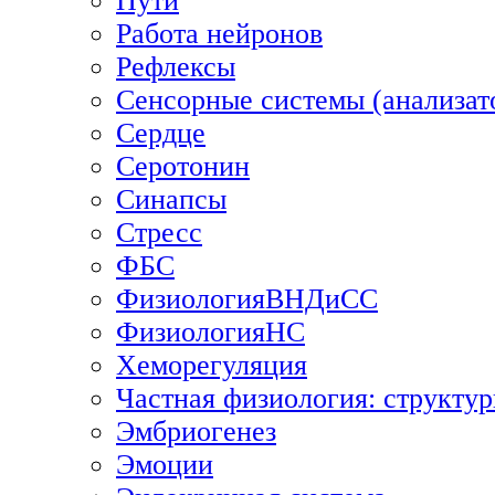
Пути
Работа нейронов
Рефлексы
Сенсорные системы (анализат
Сердце
Серотонин
Синапсы
Стресс
ФБС
ФизиологияВНДиСС
ФизиологияНС
Хеморегуляция
Частная физиология: структур
Эмбриогенез
Эмоции