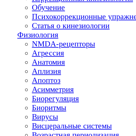
Обучение
Психокоррекционные упражн
Статья о кинезиологии
Физиология
NMDA-рецепторы
Агрессия
Анатомия
Аплизия
Апоптоз
Асимметрия
Биорегуляция
Биоритмы
Вирусы
Висцеральные системы
Возрастная периодизация