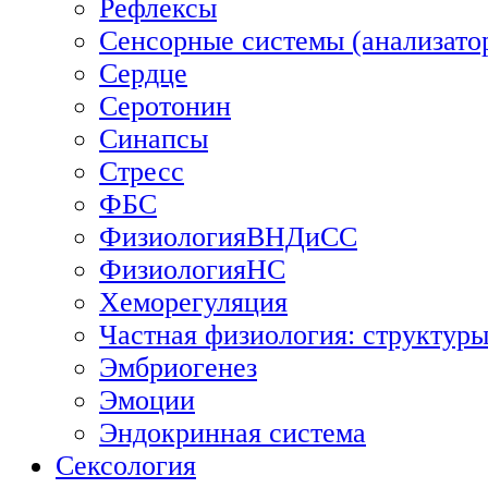
Рефлексы
Сенсорные системы (анализато
Сердце
Серотонин
Синапсы
Стресс
ФБС
ФизиологияВНДиСС
ФизиологияНС
Хеморегуляция
Частная физиология: структуры
Эмбриогенез
Эмоции
Эндокринная система
Сексология