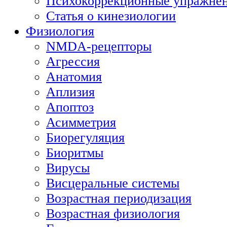
Психокоррекционные упражне
Статья о кинезиологии
Физиология
NMDA-рецепторы
Агрессия
Анатомия
Аплизия
Апоптоз
Асимметрия
Биорегуляция
Биоритмы
Вирусы
Висцеральные системы
Возрастная периодизация
Возрастная физиология