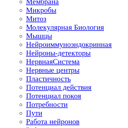
Мембрана
Микробы
Митоз
Молекулярная Биология
Мышцы
Нейроиммуноэндокринная
Нейроны-детекторы
НервнаяСистема
Нервные центры
Пластичность
Потенциал действия
Потенциал покоя
Потребности
Пути
Работа нейронов