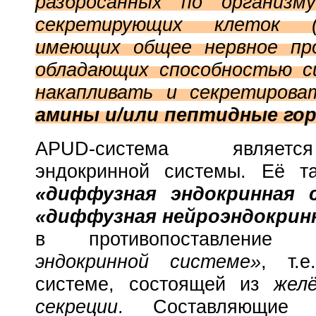
разбросанных по организм
секретирующих
клеток 
имеющих обще
е
нервное
пр
обладающих способностью с
накапливать и секретиров
амины и/или пептидные го
APUD-система являет
эндокринной системы. Её т
«диффузная эндокринная 
«диффузная нейроэндокрин
в противопоставлени
эндокринной системе»
, т.е
системе, состоящей из
жел
секреции
. Составляющие A