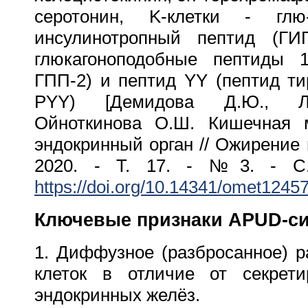
серотонин, K-клетки - глю-
инсулинотропный пептид (ГИП
глюкагоноподобные пептиды 
ГПП-2) и пептид YY (пептид ти
PYY) [Демидова Д.Ю., Ло
Ойноткинова О.Ш. Кишечная 
эндокринный орган // Ожирение 
2020. - Т. 17. - №3. - C. 
https://doi.org/10.14341/omet12457
Ключевые признаки
APUD-с
1. Диффузное (разбросанное) р
клеток в отличие от секрет
эндокринных желёз.