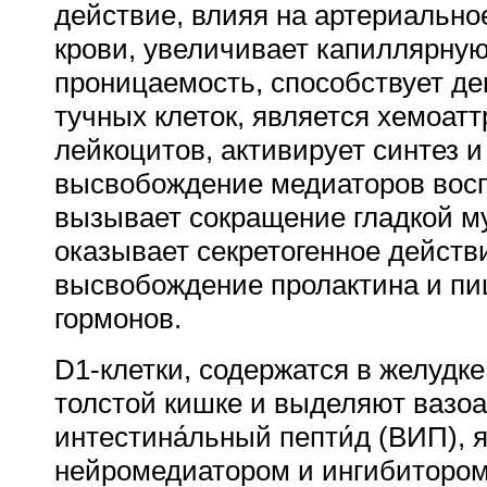
действие, влияя на артериально
крови, увеличивает капиллярну
проницаемость, способствует д
тучных клеток, является хемоат
лейкоцитов, активирует синтез и
высвобождение медиаторов вос
вызывает сокращение гладкой м
оказывает секретогенное действ
высвобождение пролактина и п
гормонов.
D1-клетки, содержатся в желудке
толстой кишке и выделяют вазоа
интестина́льный пепти́д (ВИП),
нейромедиатором и ингибиторо