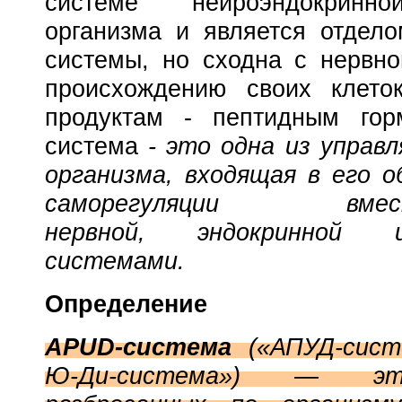
системе нейроэндокринн
организма и является отдел
системы, но сходна с нервн
происхождению своих клет
продуктам - пептидным го
система
- это одна из управ
организма, входящая в его 
саморегуляции 
нервной, эндокринной
системами.
Определение
APUD-система
(
«
АПУД-сист
Ю-Ди-система»
) —