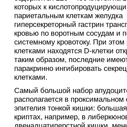
которых к кислотопродуцирующ
париетальным клеткам желудка
гиперсекреторный гастрин транс
кровью по воротным сосудам и 
системному кровотоку. При этом
клетками находятся D-клетки отк
таким образом, последние имею
паракринно ингибировать секрец
клетками.
Самый большой набор апудоцит
располагается в проксимальном 
эпителия тонкой кишки: большая
криптах, например, в либеркюно
двенадцатиперстной кишки, ме