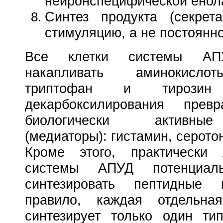
нейронспецифической енол
Синтез продукта (секрет
стимуляцию, а не постоянно
Все клетки системы АП
накапливать аминокисло
триптофан и тирози
декарбоксилирования пре
биологически активны
(медиаторы): гистамин, серото
Кроме этого, практически
системы АПУД потенциал
синтезировать пептидные 
правило, каждая отдельна
синтезирует только один ти