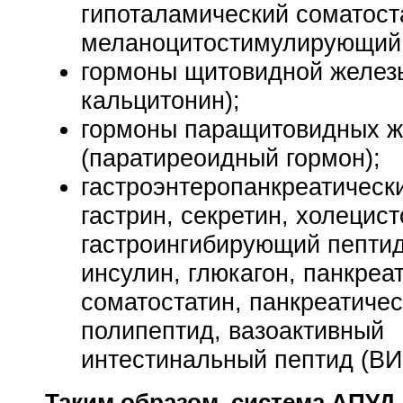
гипоталамический соматост
меланоцитостимулирующий 
гормоны щитовидной железы
кальцитонин);
гормоны паращитовидных ж
(паратиреоидный гормон);
гастроэнтеропанкреатическ
гастрин, секретин, холецист
гастроингибирующий пептид
инсулин, глюкагон, панкреа
соматостатин, панкреатиче
полипептид, вазоактивный
интестинальный пептид (ВИ
Таким образом, система АПУД