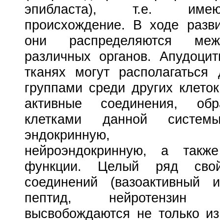
эпибласта), т.е. име
происхождение. В ходе разв
они распределяются меж
различных органов. Апудоци
тканях могут располагаться
группами среди других клето
активные соединения, об
клетками данной систем
эндокринную, нейр
нейроэндокринную, а такж
функции. Целый ряд сво
соединений (вазоактивный и
пептид, нейротензин
высвобождаются не только и