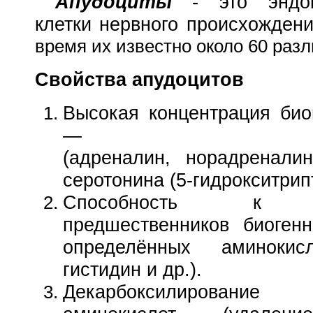
Апудоцит
ы
- это эндок
клетки нервного происхождени
время их известно около
60 разл
Свойства апудоцитов
Высокая концентрация био
— катехол
(адреналин, норадренали
серотонина (
5-гидрокситрип
Способность к п
предшественников биоге
определённых аминокисл
гистидин и др.).
Декарбоксилирование 