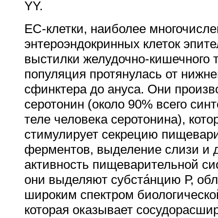
YY.
EC-клетки, наиболее многочисл
энтероэндокринных клеток эпит
выстилки желудочно-кишечного т
популяция протянулась от нижне
сфинктера до ануса. Они произв
серотонин (около 90% всего синт
теле человека серотонина), кото
стимулирует секрецию пищевар
ферментов, выделение слизи и 
активность пищеварительной си
они выделяют субста́нцию Р, о
широким спектром биологической
которая оказывает сосудорасш