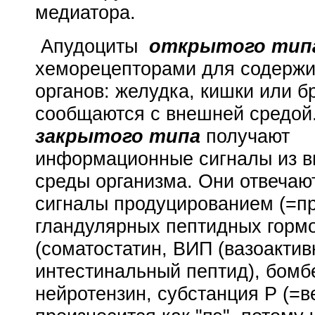
медиатора.
Апудоциты
открытого ти
хеморецепторами для содержи
органов: желудка, кишки или б
сообщаются с внешней средой
закрытого типа
получают
информационные сигналы из в
среды организма. Они отвечают
сигналы продуцированием (=п
гландулярных пептидных горм
(соматостатин, ВИП (
вазоакти
интестинальный пептид)
, бомб
нейротензин, субстанция Р (=в