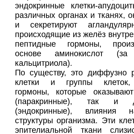
эндокринные клетки-апудоци
различных органах и тканях, о
и секретируют агландуляр
происходящие из желёз внутре
пептидные гормоны, прои
основе аминокислот (за
кальцитриола).
По существу, это
диффузно 
клетки
и группы клеток
,
гормоны, которые оказ
ы
ваю
(паракринные), так и д
(эндокринные), влияния 
структуры организма.
Эти кле
эпителиальн
ой
ткан
и
слизис