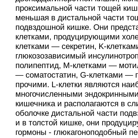
проксимальной части тощей киш
меньшая в дистальной части то
подвздошной кишке. Они предста
клетками, продуцирующими холе
клетками — секретин, K-клетка
глюкозозависимый инсулинотро
полипептид, M-клетками — моти
— соматостатин, G-клетками — г
прочими. L-клетки являются наи
многочисленными эндокринными
кишечника и располагаются в сл
оболочке дистальной части под
и в толстой кишке, они продуци
гормоны - глюкагоноподобный пе