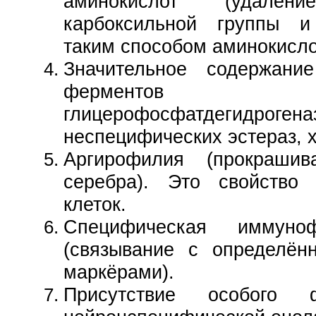
аминокислот (удал
карбоксильной группы и
таким способом аминокисл
Значительное содержани
фермент
глицерофосфатдегидрогена
неспецифических эстераз, 
Аргирофилия (прокрашив
серебра). Это свойство
клеток.
Специфическая иммуноф
(связывание с определён
маркёрами).
Присутствие особого