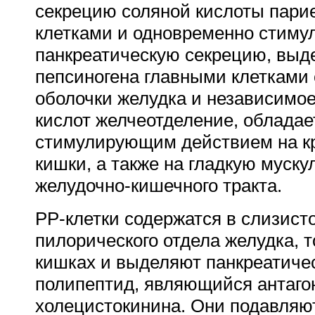
секрецию соляной кислоты пар
клетками и одновременно стим
панкреатическую секрецию, выд
пепсиногена главными клетками
оболочки желудка и независимое
кислот желчеотделение, облада
стимулирующим действием на кр
кишки, а также на гладкую муску
желудочно-кишечного тракта.
РР-клетки содержатся в слизист
пилорического отдела желудка, т
кишках и выделяют панкреатиче
полипептид, являющийся антаго
холецистокинина. Они подавляю