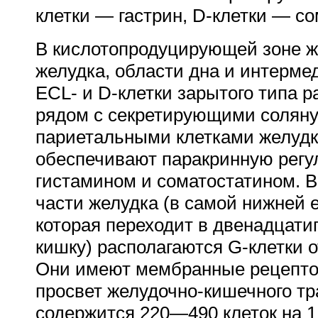
клетки — гастрин, D-клетки — со
В кислотопродуцирующей зоне же
желудка, области дна и интерме
ECL- и D-клетки зарытого типа 
рядом с секретирующими соляну
париетальными клетками желудк
обеспечивают паракринную регу
гистамином и соматостатином. 
части желудка (в самой нижней е
которая переходит в двенадцат
кишку) располагаются G-клетки о
Они имеют мембранные рецепто
просвет желудочно-кишечного тр
содержится 220—490 клеток на 1 