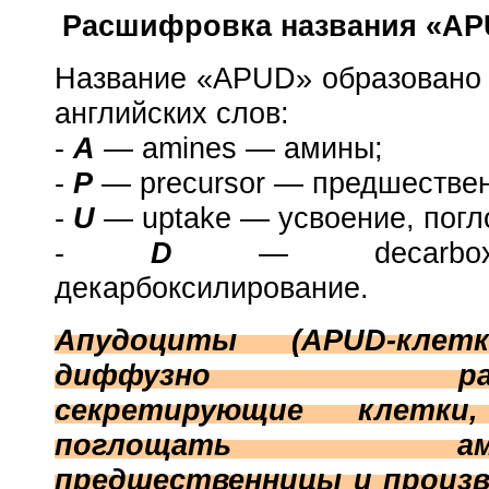
Расшифровка названия
«AP
Название
«APUD» образован
о
английских слов:
-
А
— amines — амины;
-
P
— precursor — предшествен
-
U
— uptake — усвоение, погл
-
D
— decarboxy
декарбоксилирование.
Апудоциты (APUD-кле
диффузно распо
секретирующие клетки
поглощать амино
предшественницы и произв