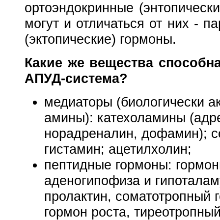
ортоэндокринные (энтопическ
могут и отличаться от них -
па
(эктопические) гормоны
.
Какие же вещества способн
АПУД-система?
медиаторы (биологически а
амины): катехоламины (адр
норадреналин, дофамин); с
гистамин; ацетилхолин;
пептидные гормоны: гормо
аденогипофиза и гипоталам
пролактин, соматотропный г
гормон роста, тиреотропный