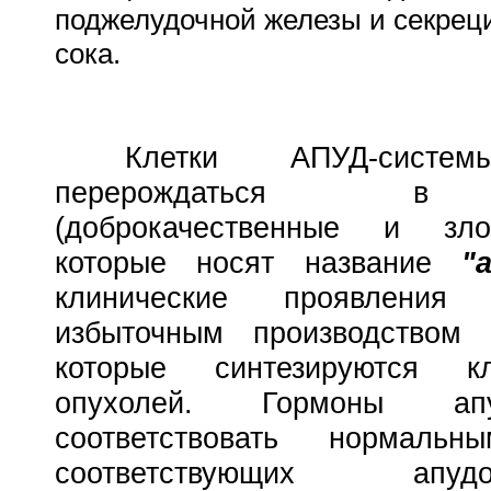
поджелудочной железы и секрец
сока.
Клетки АПУД-систем
перерождатьс
(доброкачественные и злок
которые носят название
"
клинические проявления 
избыточным производством 
которые синтезируются к
опухолей. Гормоны ап
соответствовать нормальн
соответствующих ап