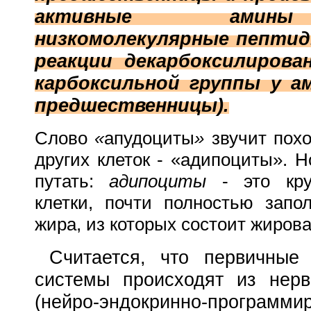
активные амин
низкомолекулярные пепти
реакции декарбоксилирова
карбоксильной группы у а
предшественницы).
Слово
«
апудоциты
»
звучит похо
других клеток - «адипоциты». Н
путать:
адипоциты
- это кру
клетки, почти полностью запо
жира, из которых состоит жирова
Считается, что первичные
системы происходят из нерв
(нейро-эндокринно-программи