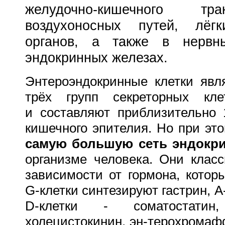
желудочно-кишечного тр
воздухоносных путей, лёг
органов,
а также в нервн
эндокринных железах
.
Энтероэндокринные клетки явл
трёх групп секреторных кле
и составляют приблизительно 
кишечного эпителия. Но при эт
самую большую сеть эндокри
организме человека. Они клас
зависимости от гормона, котор
G-клетки синтезируют гастрин, А-
D-клетки - соматостатин
холецистокинин, эн-терохромаф