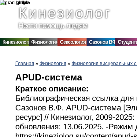
Перейти к основному содержанию
Кинезиолог
Нести помощь людям
Кинезиология
Физиология
Сексология
Сазонов ВФ
Студент
Главная
»
Физиология
»
Физиология висцеральных с
Вы здесь
APUD-система
Краткое описание:
Библиографическая ссылка для 
Сазонов В.Ф. APUD-система [Эл
ресурс] // Кинезиолог, 2009-2025: 
обновления: 13.06.2025. -Режим 
https://kineziolog.su/content/apud-