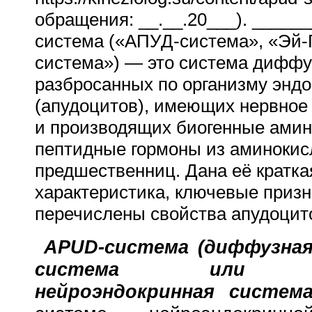
обращения: __.__.20___). ____
система («АПУД-система», «Эй
система») — это система диффу
разбросанных по организму эндо
(апудоцитов), имеющих нервное
и производящих биогенные амин
пептидные гормоны из аминокис
предшественниц. Дана её кратка
характеристика, ключевые призн
перечислены свойства апудоцит
APUD-система (диффузная
система или ди
нейроэндокринная систем