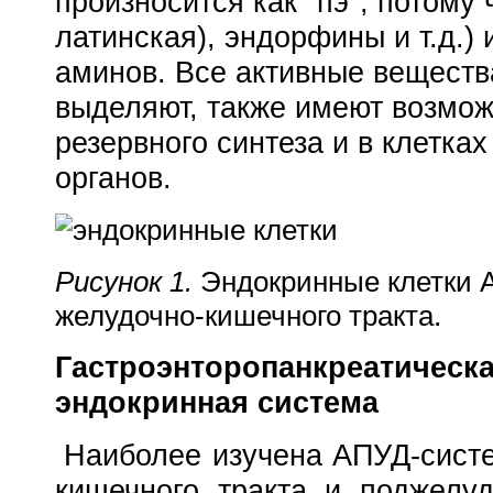
произносится как "пэ", потому 
латинская), эндорфины и т.д.)
аминов. Все активные веществ
выделяют, также имеют возмож
резервного синтеза и в клетках
органов.
endkletki.jpg
Рисунок 1.
Эндокринные клетки 
желудочно-кишечного тракта.
Гастроэнторопанкреатическ
эндокринная система
Наиболее изучена АПУД-сист
кишечного тракта и поджелу