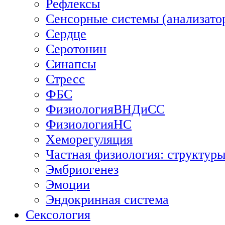
Рефлексы
Сенсорные системы (анализато
Сердце
Серотонин
Синапсы
Стресс
ФБС
ФизиологияВНДиСС
ФизиологияНС
Хеморегуляция
Частная физиология: структуры
Эмбриогенез
Эмоции
Эндокринная система
Сексология