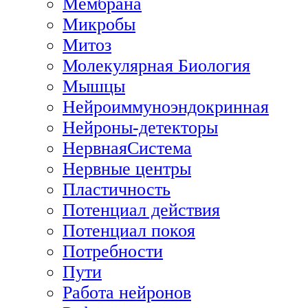
Мембрана
Микробы
Митоз
Молекулярная Биология
Мышцы
Нейроиммуноэндокринная
Нейроны-детекторы
НервнаяСистема
Нервные центры
Пластичность
Потенциал действия
Потенциал покоя
Потребности
Пути
Работа нейронов