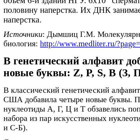
объем 6-и зданий НГУ. 6x10
сперма
половину наперстка. Их ДНК занимае
наперстка.
Источники
: Дымшиц Г.М. Молекулярн
биология:
http://www.medliter.ru/?pag
В генетический алфавит до
новые буквы: Z, P, S, B (З, П
В классический генетический алфавит
США добавила четыре новые буквы. 
нуклеотиды А, Г, Ц и Т обзавелись по
набора из пар искусственных нуклеоти
и С-Б).