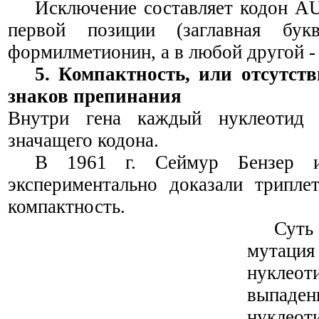
Исключение составляет кодон
A
первой позиции (заглавная бук
формилметионин, а в любой другой -
5. Компактность, или отсутст
знаков препинания
Внутри гена каждый нуклеотид 
значащего кодона.
В 1961 г. Сеймур Бензер 
экспериментально доказали трипле
компактность.
Суть
мутация
нуклеот
выпад
нуклеот