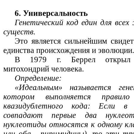
6. Универсальность
Генетический код един для всех
существ.
Это является сильнейшим свидет
единства происхождения и эволюции
В 1979 г. Беррел откр
митохондрий человека.
Определение:
«Идеальным» называется гене
котором выполняется правило
квазидублетного кода: Если в
совпадают первые два нуклео
нуклеотиды относятся к одному кла
или оба - пиримидины), то эти т