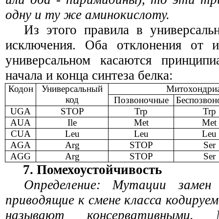
одну и ту же аминокислоту.
Из этого правила в универсаль
исключения. Оба отклонения от и
универсальном касаются принципи
начала и конца синтеза белка:
Кодон
Универсальный
Митохондриа
код
Позвоночные
Беспозвон
UGA
STOP
Trp
Trp
AUA
Ile
Met
Met
С
UA
Leu
Leu
Leu
А
G
А
Arg
STOP
Ser
AGG
Arg
STOP
Ser
7. Помехоустойчивость
Определение: Мутации замен 
приводящие к смене класса кодируе
называют консервативными. 