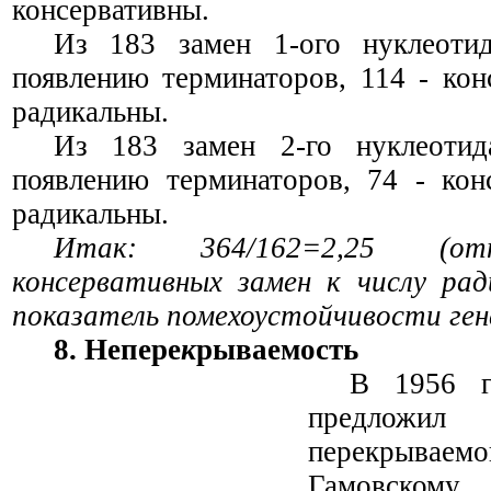
консервативны.
Из 183 замен 1-ого нуклеоти
появлению терминаторов, 114 - кон
радикальны.
Из 183 замен 2-го нуклеотид
появлению терминаторов, 74 - кон
радикальны.
Итак: 364/162=2,25 (от
консервативных замен к числу рад
показатель помехоустойчивости ген
8. Непере
к
рываемость
В 1956 г
предлож
перекрываемо
Гамовскому