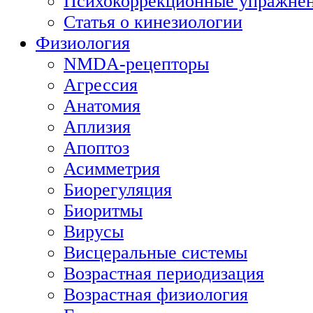
Психокоррекционные упражне
Статья о кинезиологии
Физиология
NMDA-рецепторы
Агрессия
Анатомия
Аплизия
Апоптоз
Асимметрия
Биорегуляция
Биоритмы
Вирусы
Висцеральные системы
Возрастная периодизация
Возрастная физиология