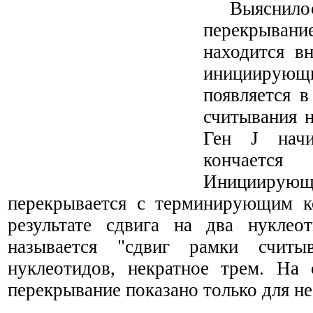
Выяснил
перекрывание
находится в
инициир
появляется в
считывания н
Ген
J
начин
конча
Инициирую
перекрывается с терминирующим 
результате сдвига на два нуклеот
называется "сдвиг рамки считы
нуклеотидов, некратное трем. На 
перекрывание показано только для не