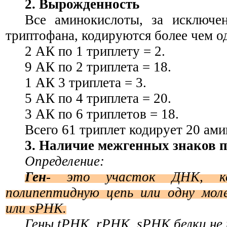
2. Вырожденность
Все аминокислоты, за исключе
триптофана, кодируются более чем о
2 АК по 1 триплету = 2.
9 АК по 2 триплета = 18.
1 АК 3 триплета = 3.
5 АК по 4 триплета = 20.
3 АК по 6 триплетов = 18.
Всего 61 триплет кодирует 20 ами
3. Наличие межгенных знаков 
Определение:
Ген
- это участок ДНК, ко
полипептидную цепь или одну мол
или
sPHK
.
Гены
tPHK
,
rPHK
,
sPHK
белки не