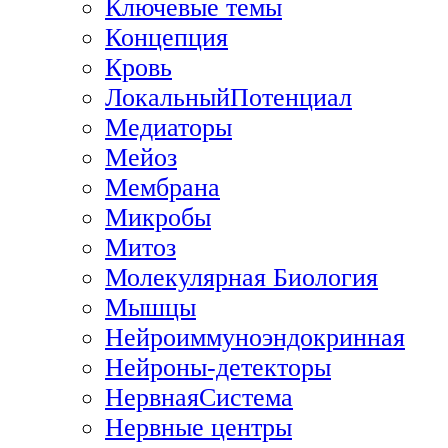
Ключевые темы
Концепция
Кровь
ЛокальныйПотенциал
Медиаторы
Мейоз
Мембрана
Микробы
Митоз
Молекулярная Биология
Мышцы
Нейроиммуноэндокринная
Нейроны-детекторы
НервнаяСистема
Нервные центры