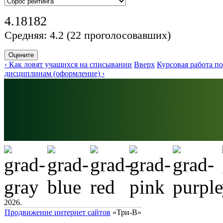
4.18182
Средняя:
4.2
(
22
проголосовавших)
‹ Как ловят учащихся на списывании
Вверх
Курсовая работа п
дисциплинам (оформление) ›
2026.
Продвижение интернет сайтов
«Три-В»