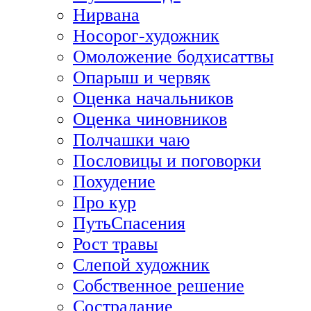
Нирвана
Носорог-художник
Омоложение бодхисаттвы
Опарыш и червяк
Оценка начальников
Оценка чиновников
Полчашки чаю
Пословицы и поговорки
Похудение
Про кур
ПутьСпасения
Рост травы
Слепой художник
Собственное решение
Сострадание