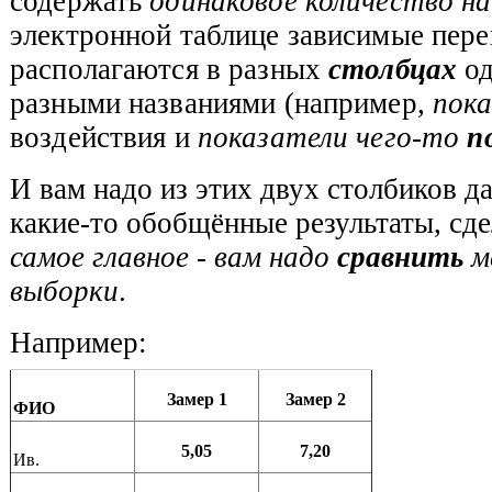
содержать
одинаковое количество н
электронной таблице зависимые пер
располагаются в разных
столбцах
од
разными названиями (например,
пока
воздействия и
показатели чего-то
п
И вам надо из этих двух столбиков д
какие-то обобщённые результаты, сд
самое главное - вам надо
сравнить
м
выборки
.
Например:
Замер 1
Замер 2
ФИО
5,05
7,20
Ив.