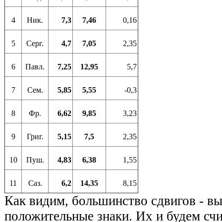
4
Ник.
7,3
7,46
0,16
5
Серг.
4,7
7,05
2,35
6
Павл.
7,25
12,95
5,7
7
Сем.
5,85
5,55
-0,3
8
Фр.
6,62
9,85
3,23
9
Григ.
5,15
7,5
2,35
10
Пуш.
4,83
6,38
1,55
11
Саз.
6,2
14,35
8,15
Как видим, большинство сдвигов - вы
положительные знаки. Их и будем сч