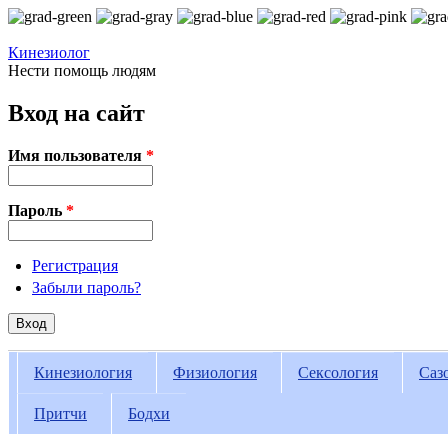
Перейти к основному содержанию
Кинезиолог
Нести помощь людям
Вход на сайт
Имя пользователя
*
Пароль
*
Регистрация
Забыли пароль?
Кинезиология
Физиология
Сексология
Саз
Вы здесь
Притчи
Бодхи