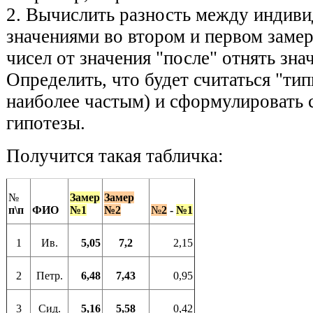
2. Вычислить разность между индив
значениями во втором и первом замер
чисел от значения "после" отнять знач
Определить, что будет считать­ся "тип
наиболее частым) и сформулировать
гипоте­зы.
Получится такая табличка:
№
Замер
Замер
п\п
ФИО
№1
№2
№
2
-
№1
1
Ив.
5,05
7,2
2,15
2
Петр.
6,48
7,43
0,95
3
Сид.
5,16
5,58
0,42