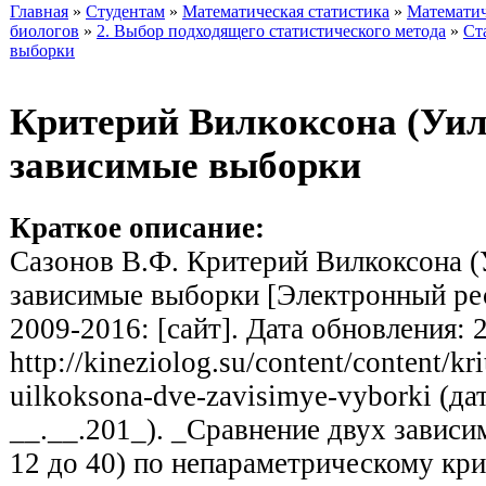
Главная
»
Студентам
»
Математическая статистика
»
Математич
биологов
»
2. Выбор подходящего статистического метода
»
Ст
выборки
Критерий Вилкоксона (Уил
зависимые выборки
Краткое описание:
Сазонов В.Ф. Критерий Вилкоксона (
зависимые выборки [Электронный рес
2009-2016: [сайт]. Дата обновления: 
http://kineziolog.su/content/content/kri
uilkoksona-dve-zavisimye-vyborki (да
__.__.201_). _Сравнение двух зависи
12 до 40) по непараметрическому кр