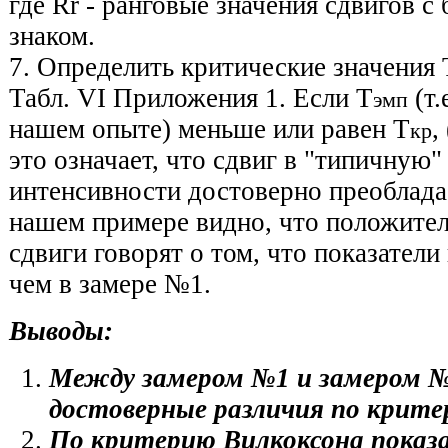
где Rr - ранговые значения сдвигов с
знаком.
7. Определить критические значения 
Табл. VI Приложения 1. Если Т
(т.
эмп
нашем опыте) меньше или равен Т
,
кр
это означает, что сдвиг в "типичную"
интенсивности достоверно преобладае
нашем примере видно, что положите
сдвиги говорят о том, что показател
чем в замере №1.
Выводы:
Между замером №1 и замером 
достоверные различия по крите
По критерию Вилкоксона показа