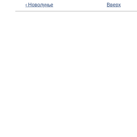
‹ Новолунье
Вверх