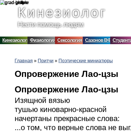
Перейти к основному содержанию
Кинезиолог
Нести помощь людям
Кинезиология
Физиология
Сексология
Сазонов ВФ
Студент
Главная
»
Притчи
»
Поэтические миниатюры
Вы здесь
Опровержение Лао-цзы
Опровержение Лао-цзы
Изящной вязью
тушью киноварно-красной
начертаны прекрасные слова:
...о том, что верные слова не вы