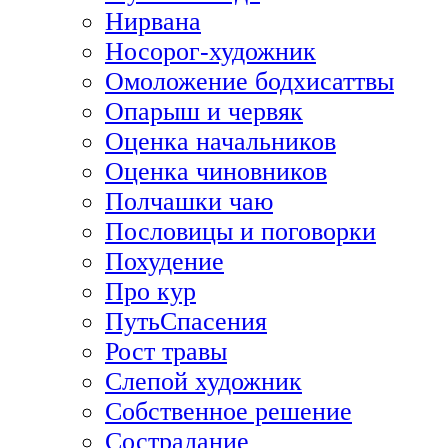
Нирвана
Носорог-художник
Омоложение бодхисаттвы
Опарыш и червяк
Оценка начальников
Оценка чиновников
Полчашки чаю
Пословицы и поговорки
Похудение
Про кур
ПутьСпасения
Рост травы
Слепой художник
Собственное решение
Сострадание