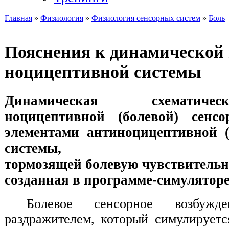
Главная
»
Физиология
»
Физиология сенсорных систем
»
Боль
Вы здесь
Пояснения к динамической
ноцицептивной системы
Динамическая схематич
ноцицептивной (болевой) сен
элементами антиноцицептивной 
системы,
тормозящей болевую чувствительно
созданная в программе-симулятор
Болевое сенсорное возбужден
раздражителем, который симулирует