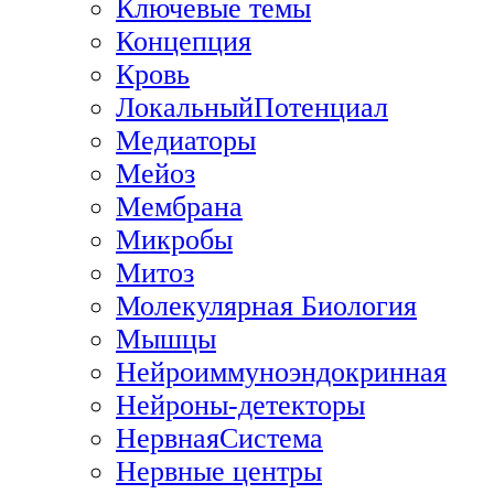
Ключевые темы
Концепция
Кровь
ЛокальныйПотенциал
Медиаторы
Мейоз
Мембрана
Микробы
Митоз
Молекулярная Биология
Мышцы
Нейроиммуноэндокринная
Нейроны-детекторы
НервнаяСистема
Нервные центры