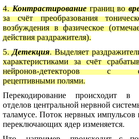
4.
Контрастирование
границ во
вр
за счёт преобразования тоническ
возбуждения в фазическое (отмеча
действия раздражителя).
5.
Детекция
. Выделяет раздражител
характеристиками за счёт срабаты
нейронов-детекторов с соо
рецептивными полями.
Перекодирование происходит в 
отделов центральной нервной системы
таламусе. Поток нервных импульсов
переключающих ядер изменяется.
Что, например, происходит с по