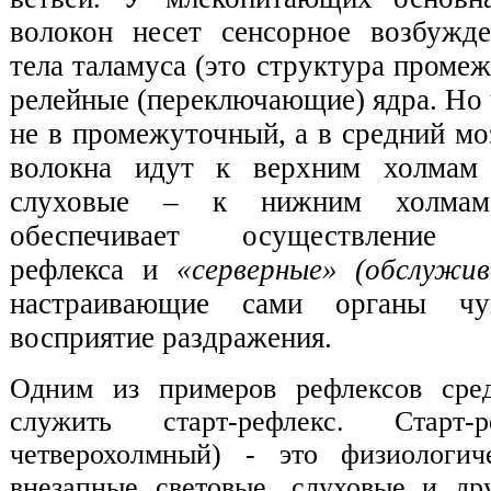
волокон несет сенсорное возбужд
тела таламуса (это структура промеж
релейные (переключающие) ядра. Но 
не в промежуточный, а в средний моз
волокна идут к верхним холмам 
слуховые – к нижним холмам
обеспечивает осуществление о
рефлекса и
«серверные» (обслужи
настраивающие сами органы ч
восприятие раздражения.
Одним из примеров рефлексов сре
служить старт-рефлекс. Старт-
четверохолмный) - это физиологи
внезапные световые, слуховые и др