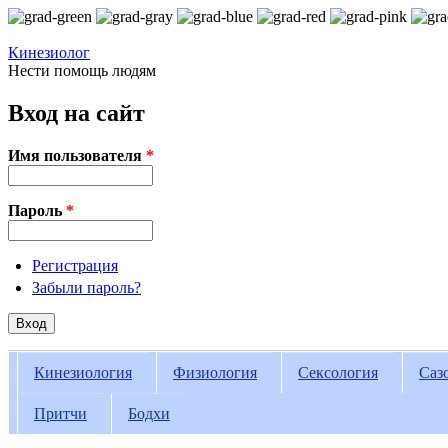
Перейти к основному содержанию
Кинезиолог
Нести помощь людям
Вход на сайт
Имя пользователя
*
Пароль
*
Регистрация
Забыли пароль?
Кинезиология
Физиология
Сексология
Саз
Вы здесь
Притчи
Бодхи