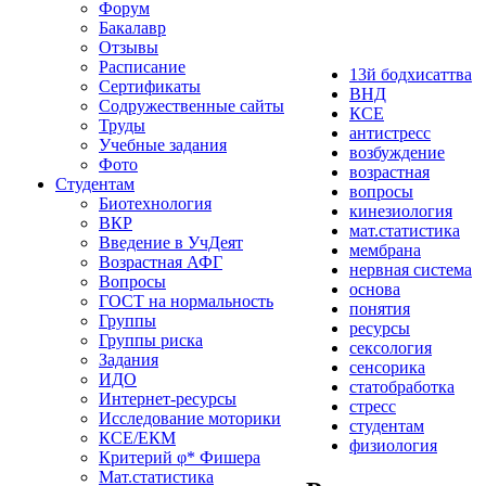
Форум
Бакалавр
Отзывы
Расписание
13й бодхисаттва
Сертификаты
ВНД
Содружественные сайты
КСЕ
Труды
антистресс
Учебные задания
возбуждение
Фото
возрастная
Студентам
вопросы
Биотехнология
кинезиология
ВКР
мат.статистика
Введение в УчДеят
мембрана
Возрастная АФГ
нервная система
Вопросы
основа
ГОСТ на нормальность
понятия
Группы
ресурсы
Группы риска
сексология
Задания
сенсорика
ИДО
статобработка
Интернет-ресурсы
стресс
Исследование моторики
студентам
КСЕ/ЕКМ
физиология
Критерий φ* Фишера
Мат.статистика