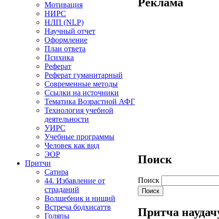
Реклама
Мотивация
НИРС
НЛП (NLP)
Научный отчет
Оформление
План ответа
Психика
Реферат
Реферат гуманитарный
Современные методы
Ссылки на источники
Тематика Возрастной АФГ
Технология учебной
деятельности
УИРС
Учебные программы
Человек как вид
ЭОР
Поиск
Притчи
Сатира
Поиск
44. Избавление от
страданий
Волшебник и нищий
Встреча бодхисаттв
Притча наудач
Голяпы