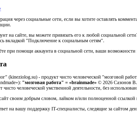
у
трация через социальные сети, если вы хотите оставлять коммен
ации.
каунт на сайте, вы можете привязать его к любой социальной сет
сь вкладкой "Подключение к социальным сетям".
дёте при помощи аккаунта в социальной сети, ваши возможности н
та
г" (kineziolog.su) - продукт чисто человеческой "мозговой раб
andmade»):
"мозговая работа" = «brainmade»
© 2026 Сазонов В.Ф
ёт чисто человеческой умственной деятельности, без использова
сайт своим добрым словом, лайком и/или полноценной ссылкой 
твет на вашу поддержку IT-специалисты, следящие за сайтом день