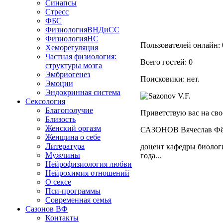
Синапсы
Стресс
ФБС
ФизиологияВНДиСС
ФизиологияНС
Пользователей онлайн: 
Хеморегуляция
Частная физиология:
Всего гостей: 0
структуры мозга
Эмбриогенез
Поисковики: нет.
Эмоции
Эндокринная система
Сексология
Благополучие
Приветствую вас на сво
Близость
Женский оргазм
САЗОНОВ Вячеслав Фё
Женщина о себе
Литература
доцент кафедры биологи
Мужчины
года...
Нейрофизиология любви
Нейрохимия отношений
О сексе
Пси-программы
Современная семья
Сазонов ВФ
Контакты