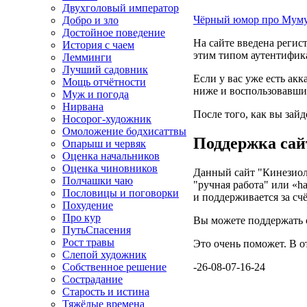
Двухголовый император
Чёрный юмор про Мум
Добро и зло
Достойное поведение
На сайте введена регис
История с чаем
этим типом аутентифик
Лемминги
Лучший садовник
Если у вас уже есть ак
Мощь отчётности
ниже и воспользовавши
Муж и погода
Нирвана
После того, как вы зай
Носорог-художник
Омоложение бодхисаттвы
Поддержка сай
Опарыш и червяк
Оценка начальников
Оценка чиновников
Данный сайт "Кинезиоло
Полчашки чаю
"ручная работа" или «h
Пословицы и поговорки
и поддерживается за сч
Похудение
Про кур
Вы можете поддержать 
ПутьСпасения
Рост травы
Это очень поможет. В о
Слепой художник
Собственное решение
-26-08-07-16-24
Сострадание
Старость и истина
Тяжёлые времена