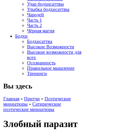
Удар бодхисаттвы
Улыбка бодхисаттвы
Чародей
Часть 1
Часть 2
Чёрная магия
Бодхи
Бодхисаттва
Высокие Возможности
Высокие возможности для
всех
Осознанность
Правильное мышление
Тренинги
Вы здесь
Главная
»
Притчи
»
Поэтические
миниатюры
»
Сатирические
поэтические миниатюры
Злобный паразит