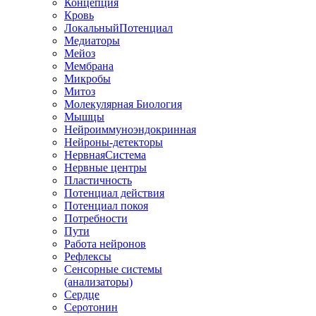
Концепция
Кровь
ЛокальныйПотенциал
Медиаторы
Мейоз
Мембрана
Микробы
Митоз
Молекулярная Биология
Мышцы
Нейроиммуноэндокринная
Нейроны-детекторы
НервнаяСистема
Нервные центры
Пластичность
Потенциал действия
Потенциал покоя
Потребности
Пути
Работа нейронов
Рефлексы
Сенсорные системы
(анализаторы)
Сердце
Серотонин