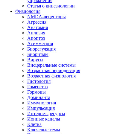
упражнения
Статья о кинезиологии
Физиология
NMDA-рецепторы
Агрессия
Анатомия
Аплизия
Апоптоз
Асимметрия
Биорегуляция
Биоритмы
Вирусы
Висцеральные системы
Возрастная периодизация
Возрастная физиология
Гистология
Гомеостаз
Гормоны
Доминанта
Иммунология
Импульсация
Интернет-ресурсы
Ионные каналы
Клетка
Ключевые темы