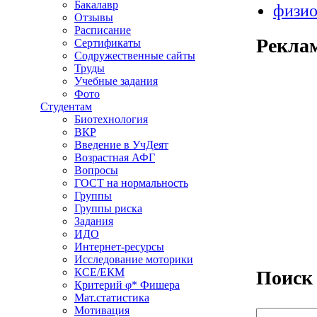
Бакалавр
физио
Отзывы
Расписание
Рекла
Сертификаты
Содружественные сайты
Труды
Учебные задания
Фото
Студентам
Биотехнология
ВКР
Введение в УчДеят
Возрастная АФГ
Вопросы
ГОСТ на нормальность
Группы
Группы риска
Задания
ИДО
Интернет-ресурсы
Исследование моторики
КСЕ/ЕКМ
Поиск
Критерий φ* Фишера
Мат.статистика
Поиск
Мотивация