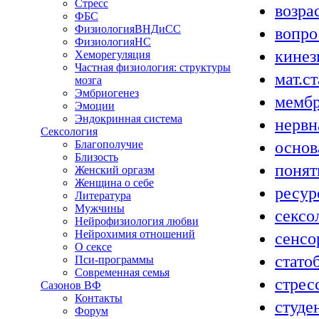
Стресс
возра
ФБС
ФизиологияВНДиСС
вопр
ФизиологияНС
кинез
Хеморегуляция
Частная физиология: структуры
мат.с
мозга
Эмбриогенез
мемб
Эмоции
Эндокринная система
нервн
Сексология
основ
Благополучие
Близость
понят
Женский оргазм
Женщина о себе
ресур
Литература
Мужчины
сексо
Нейрофизиология любви
Нейрохимия отношений
сенсо
О сексе
стато
Пси-программы
Современная семья
стрес
Сазонов ВФ
Контакты
студе
Форум