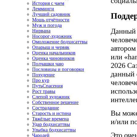
социаль
История с чаем
Лемминги
Подде
Лучший садовник
Мощь отчётности
Муж и погода
Данный с
Нирвана
Носорог-художник
человеч
Омоложение бодхисаттвы
автором
Опарыш и червяк
Оценка начальников
или «ha
Оценка чиновников
Полчашки чаю
2026 Саз
Пословицы и поговорки
данный 
Похудение
Про кур
человеч
ПутьСпасения
использ
Рост травы
Слепой художник
интелле
Собственное решение
Сострадание
Вы може
Старость и истина
Тяжёлые времена
и/или п
Удар бодхисаттвы
Улыбка бодхисаттвы
Это оче
Чародей