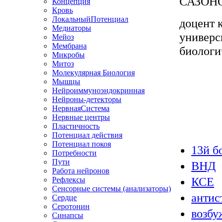
САЗОНО
Концепция
Кровь
ЛокальныйПотенциал
доцент 
Медиаторы
универс
Мейоз
Мембрана
биологич
Микробы
Митоз
Молекулярная Биология
Мышцы
Нейроиммуноэндокринная
Нейроны-детекторы
НервнаяСистема
Нервные центры
Пластичность
Потенциал действия
Потенциал покоя
13й б
Потребности
Пути
ВНД
Работа нейронов
КСЕ
Рефлексы
Сенсорные системы (анализаторы)
антис
Сердце
Серотонин
возбу
Синапсы