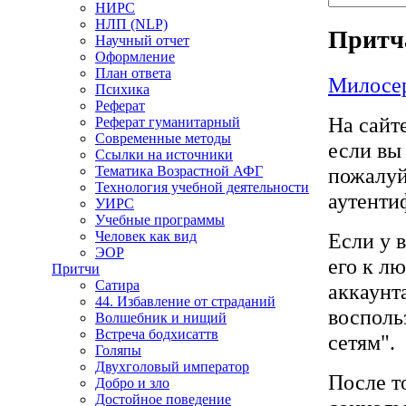
НИРС
НЛП (NLP)
Притча
Научный отчет
Оформление
План ответа
Милосер
Психика
Реферат
На сайт
Реферат гуманитарный
Современные методы
если вы
Ссылки на источники
Тематика Возрастной АФГ
пожалуй
Технология учебной деятельности
аутенти
УИРС
Учебные программы
Человек как вид
Если у в
ЭОР
его к л
Притчи
Сатира
аккаунт
44. Избавление от страданий
восполь
Волшебник и нищий
Встреча бодхисаттв
сетям".
Голяпы
Двухголовый император
После т
Добро и зло
Достойное поведение