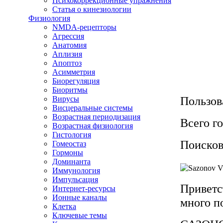
Психокоррекционные упражнения
Статья о кинезиологии
Физиология
NMDA-рецепторы
Агрессия
Анатомия
Аплизия
Апоптоз
Асимметрия
Биорегуляция
Биоритмы
Пользов
Вирусы
Висцеральные системы
Возрастная периодизация
Всего го
Возрастная физиология
Гистология
Поисков
Гомеостаз
Гормоны
Доминанта
Иммунология
Импульсация
Приветс
Интернет-ресурсы
Ионные каналы
много п
Клетка
Ключевые темы