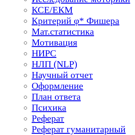
КСЕ/ЕКМ
Критерий φ* Фишера
Мат.статистика
Мотивация
НИРС
НЛП (NLP)
Научный отчет
Оформление
План ответа
Психика
Реферат
Реферат гуманитарный