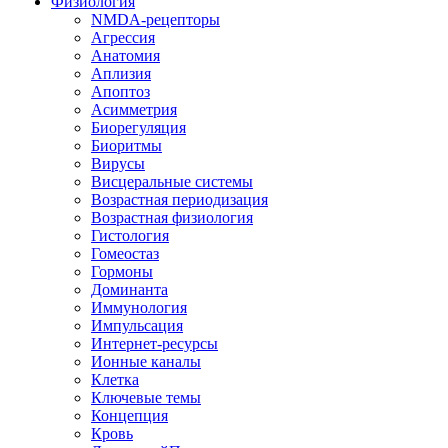
Физиология
NMDA-рецепторы
Агрессия
Анатомия
Аплизия
Апоптоз
Асимметрия
Биорегуляция
Биоритмы
Вирусы
Висцеральные системы
Возрастная периодизация
Возрастная физиология
Гистология
Гомеостаз
Гормоны
Доминанта
Иммунология
Импульсация
Интернет-ресурсы
Ионные каналы
Клетка
Ключевые темы
Концепция
Кровь