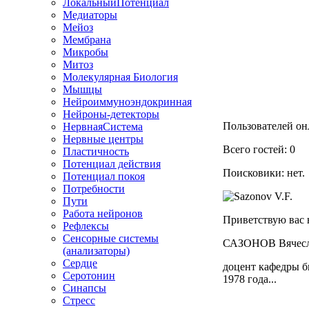
ЛокальныйПотенциал
Медиаторы
Мейоз
Мембрана
Микробы
Митоз
Молекулярная Биология
Мышцы
Нейроиммуноэндокринная
Нейроны-детекторы
Пользователей онл
НервнаяСистема
Нервные центры
Всего гостей: 0
Пластичность
Потенциал действия
Поисковики: нет.
Потенциал покоя
Потребности
Пути
Работа нейронов
Приветствую вас 
Рефлексы
Сенсорные системы
САЗОНОВ Вячесл
(анализаторы)
Сердце
доцент кафедры б
Серотонин
1978 года...
Синапсы
Стресс