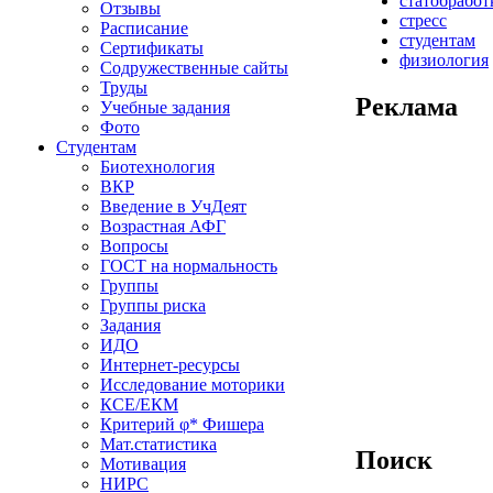
статобработ
Отзывы
стресс
Расписание
студентам
Сертификаты
физиология
Содружественные сайты
Труды
Реклама
Учебные задания
Фото
Студентам
Биотехнология
ВКР
Введение в УчДеят
Возрастная АФГ
Вопросы
ГОСТ на нормальность
Группы
Группы риска
Задания
ИДО
Интернет-ресурсы
Исследование моторики
КСЕ/ЕКМ
Критерий φ* Фишера
Мат.статистика
Поиск
Мотивация
НИРС