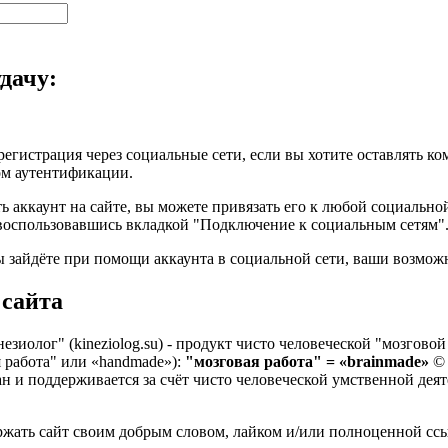
дачу:
регистрация через социальные сети, если вы хотите оставлять к
ом аутентификации.
ть аккаунт на сайте, вы можете привязать его к любой социальн
воспользовавшись вкладкой "Подключение к социальным сетям"
ы зайдёте при помощи аккаунта в социальной сети, ваши возможн
 сайта
зиолог" (kineziolog.su) - продукт чисто человеческой "мозгово
 работа" или «handmade»):
"мозговая работа" = «brainmade»
© 
н и поддерживается за счёт чисто человеческой умственной дея
жать сайт своим добрым словом, лайком и/или полноценной ссы