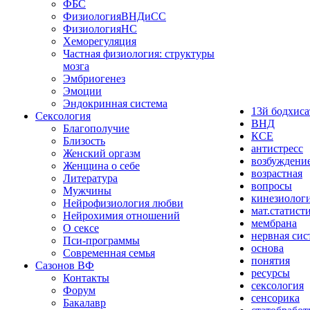
ФБС
ФизиологияВНДиСС
ФизиологияНС
Хеморегуляция
Частная физиология: структуры
мозга
Эмбриогенез
Эмоции
Эндокринная система
13й бодхиса
Сексология
ВНД
Благополучие
КСЕ
Близость
антистресс
Женский оргазм
возбуждени
Женщина о себе
возрастная
Литература
вопросы
Мужчины
кинезиолог
Нейрофизиология любви
мат.статист
Нейрохимия отношений
мембрана
О сексе
нервная сис
Пси-программы
основа
Современная семья
понятия
Сазонов ВФ
ресурсы
Контакты
сексология
Форум
сенсорика
Бакалавр