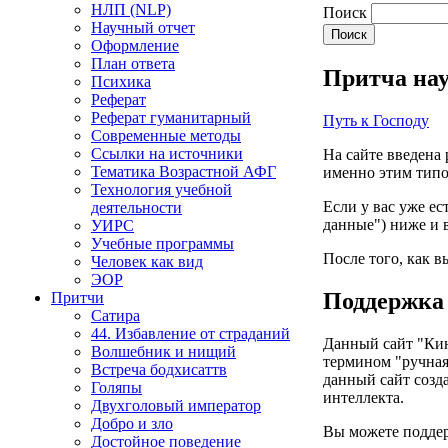
НЛП (NLP)
Поиск
Научный отчет
Оформление
План ответа
Притча нау
Психика
Реферат
Реферат гуманитарный
Путь к Господу
Современные методы
Ссылки на источники
На сайте введена 
Тематика Возрастной АФГ
именно этим тип
Технология учебной
Если у вас уже ес
деятельности
данные") ниже и 
УИРС
Учебные программы
После того, как в
Человек как вид
ЭОР
Поддержка
Притчи
Сатира
44. Избавление от страданий
Данный сайт "Кине
Волшебник и нищий
термином "ручная
Встреча бодхисаттв
данный сайт созда
Голяпы
интеллекта.
Двухголовый император
Добро и зло
Вы можете поддер
Достойное поведение