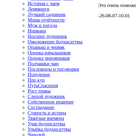
История с чаем
Это очень поможет
Лемминги
Лучший садовник
-26-08-07-10-01
Мощь отчётности
Муж и погода
Нирвана
Носорог-художник
Омоложение бодхисаттвы
Опарыш и червяк
Оценка начальников
Оценка чиновников
Полчашки чаю
Пословицы и поговорки
Похудение
Про кур
ПутьСпасения
Рост травы
Слепой художник
Собственное решение
Сострадание
Старость и истина
Тяжёлые времена
Удар бодхисаттвы
Улыбка бодхисаттвы
Чародей