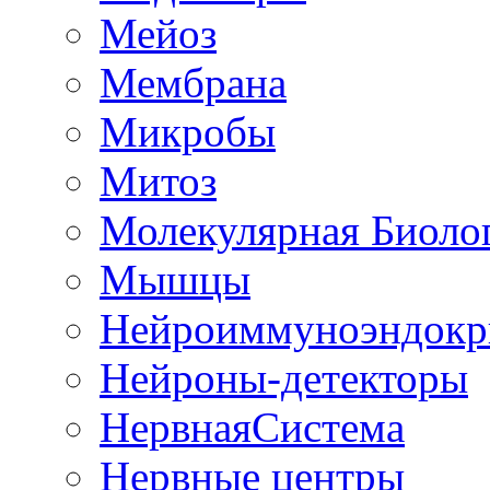
Мейоз
Мембрана
Микробы
Митоз
Молекулярная Биоло
Мышцы
Нейроиммуноэндокр
Нейроны-детекторы
НервнаяСистема
Нервные центры