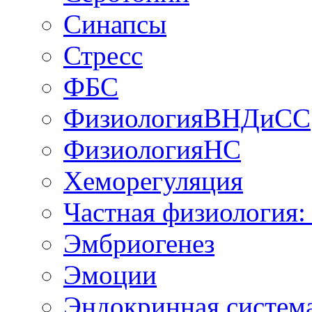
Синапсы
Стресс
ФБС
ФизиологияВНДиСС
ФизиологияНС
Хеморегуляция
Частная физиология:
Эмбриогенез
Эмоции
Эндокринная систем