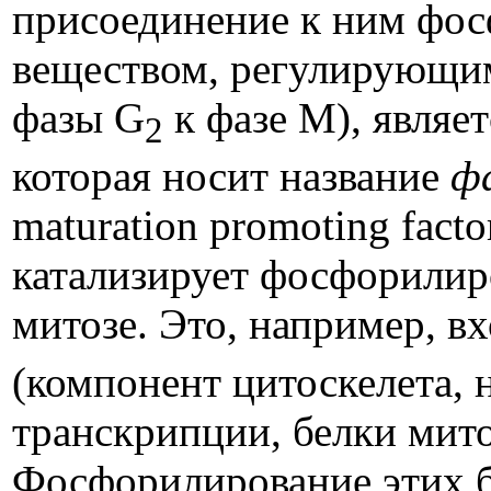
присоединение к ним фо
веществом, регулирующим 
фазы G
к фазе M), являе
2
которая носит название
ф
maturation promoting fact
катализирует фосфорилир
митозе. Это, например, в
(компонент цитоскелета, 
транскрипции, белки мито
Фосфорилирование этих б