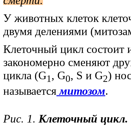
смерти.
У животных клеток клето
двумя делениями (митозам
Клеточный цикл состоит и
закономерно сменяют дру
цикла (G
, G
, S и G
) но
1
0
2
называется
митозом
.
Рис. 1.
Клеточный цикл.