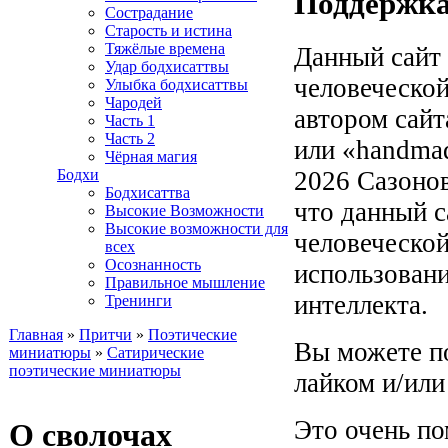
Поддержка
Сострадание
Старость и истина
Тяжёлые времена
Данный сайт 
Удар бодхисаттвы
человеческой
Улыбка бодхисаттвы
Чародей
автором сайт
Часть 1
Часть 2
или «handma
Чёрная магия
Бодхи
2026 Сазонов
Бодхисаттва
что данный с
Высокие Возможности
Высокие возможности для
человеческой
всех
Осознанность
использовани
Правильное мышление
интеллекта.
Тренинги
Главная
»
Притчи
»
Поэтические
Вы можете п
миниатюры
»
Сатирические
Вы здесь
поэтические миниатюры
лайком и/или
Это очень по
О сволочах