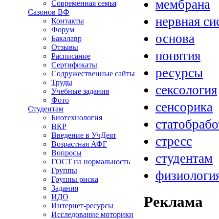
мембрана
Современная семья
Сазонов ВФ
нервная си
Контакты
Форум
основа
Бакалавр
Отзывы
понятия
Расписание
Сертификаты
ресурсы
Содружественные сайты
Труды
сексология
Учебные задания
Фото
сенсорика
Студентам
Биотехнология
статобрабо
ВКР
Введение в УчДеят
стресс
Возрастная АФГ
Вопросы
студентам
ГОСТ на нормальность
Группы
физиологи
Группы риска
Задания
ИДО
Реклама
Интернет-ресурсы
Исследование моторики