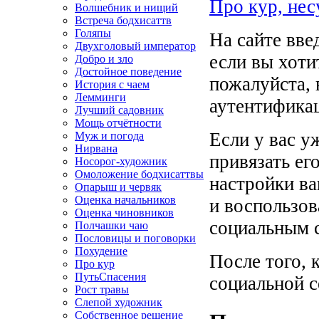
Про кур, нес
Волшебник и нищий
Встреча бодхисаттв
Голяпы
На сайте вве
Двухголовый император
если вы хоти
Добро и зло
Достойное поведение
пожалуйста, 
История с чаем
Лемминги
аутентифика
Лучший садовник
Мощь отчётности
Если у вас у
Муж и погода
Нирвана
привязать ег
Носорог-художник
Омоложение бодхисаттвы
настройки ва
Опарыш и червяк
Оценка начальников
и воспользо
Оценка чиновников
социальным с
Полчашки чаю
Пословицы и поговорки
Похудение
После того, 
Про кур
ПутьСпасения
социальной с
Рост травы
Слепой художник
Собственное решение