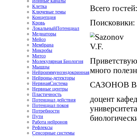
Ионные каналы
Клетка
Всего гостей:
Ключевые темы
Концепция
Поисковики: 
Кровь
ЛокальныйПотенциал
Медиаторы
Мейоз
Мембрана
Микробы
Митоз
Приветствую 
Молекулярная Биология
Мышцы
много полезн
Нейроиммуноэндокринная
Нейроны-детекторы
САЗОНОВ Вя
НервнаяСистема
Нервные центры
Пластичность
доцент кафед
Потенциал действия
Потенциал покоя
университета
Потребности
биологически
Пути
Работа нейронов
Рефлексы
Сенсорные системы