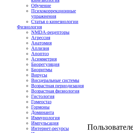
кинезиология
Обучение
Психокоррекционные
упражнения
Статья о кинезиологии
Физиология
NMDA-рецепторы
Агрессия
Анатомия
Аплизия
Апоптоз
Асимметрия
Биорегуляция
Биоритмы
Вирусы
Висцеральные системы
Возрастная периодизация
Возрастная физиология
Гистология
Гомеостаз
Гормоны
Доминанта
Иммунология
Импульсация
Пользователе
Интернет-ресурсы