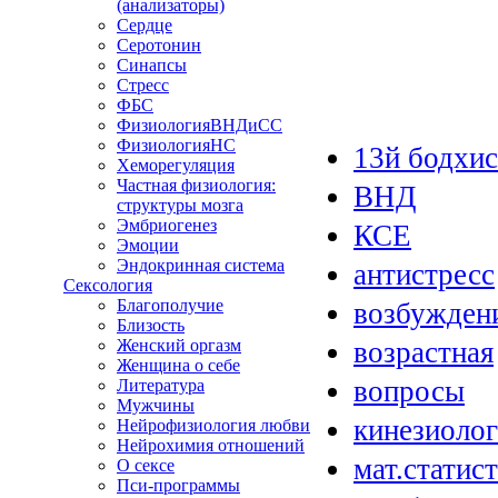
(анализаторы)
Сердце
Серотонин
Синапсы
Стресс
ФБС
ФизиологияВНДиСС
ФизиологияНС
13й бодхис
Хеморегуляция
Частная физиология:
ВНД
структуры мозга
Эмбриогенез
КСЕ
Эмоции
Эндокринная система
антистресс
Сексология
Благополучие
возбужден
Близость
Женский оргазм
возрастная
Женщина о себе
вопросы
Литература
Мужчины
кинезиолог
Нейрофизиология любви
Нейрохимия отношений
мат.статис
О сексе
Пси-программы