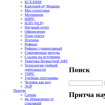
КСЕ/ЕКМ
Критерий φ* Фишера
Мат.статистика
Мотивация
НИРС
НЛП (NLP)
Научный отчет
Оформление
План ответа
Психика
Реферат
Реферат гуманитарный
Современные методы
Ссылки на источники
Тематика Возрастной АФГ
Технология учебной
Поиск
деятельности
УИРС
Учебные программы
Поиск
Человек как вид
ЭОР
Притчи
Притча на
Сатира
44. Избавление от
страданий