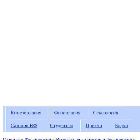
Кинезиология
Физиология
Сексология
Вы здесь
Сазонов ВФ
Студентам
Притчи
Бодхи
Главная
»
Физиология
»
Возрастная анатомия и физиология
»