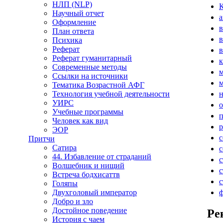
НЛП (NLP)
Научный отчет
а
Оформление
в
План ответа
в
Психика
Реферат
Реферат гуманитарный
к
Современные методы
м
Ссылки на источники
Тематика Возрастной АФГ
Технология учебной деятельности
н
УИРС
о
Учебные программы
п
Человек как вид
р
ЭОР
с
Притчи
Сатира
с
44. Избавление от страданий
с
Волшебник и нищий
с
Встреча бодхисаттв
с
Голяпы
Двухголовый император
Добро и зло
Достойное поведение
Ре
История с чаем