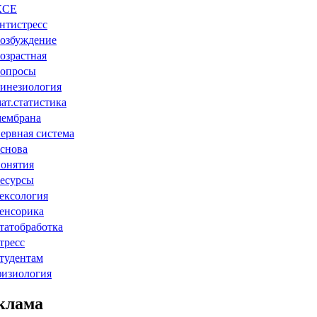
КСЕ
нтистресс
озбуждение
озрастная
вопросы
инезиология
ат.статистика
мембрана
ервная система
снова
онятия
есурсы
ексология
енсорика
татобработка
тресс
тудентам
физиология
клама