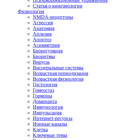
Психокоррекционные упражнения
Статья о кинезиологии
Физиология
NMDA-рецепторы
Агрессия
Анатомия
Аплизия
Апоптоз
Асимметрия
Биорегуляция
Биоритмы
Вирусы
Висцеральные системы
Возрастная периодизация
Возрастная физиология
Гистология
Гомеостаз
Гормоны
Доминанта
Иммунология
Импульсация
Интернет-ресурсы
Ионные каналы
Клетка
Ключевые темы