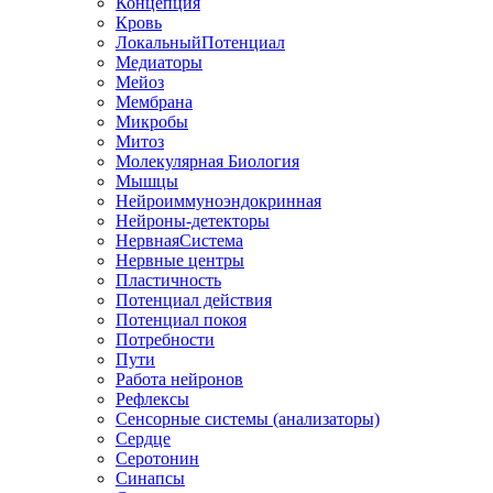
Концепция
Кровь
ЛокальныйПотенциал
Медиаторы
Мейоз
Мембрана
Микробы
Митоз
Молекулярная Биология
Мышцы
Нейроиммуноэндокринная
Нейроны-детекторы
НервнаяСистема
Нервные центры
Пластичность
Потенциал действия
Потенциал покоя
Потребности
Пути
Работа нейронов
Рефлексы
Сенсорные системы (анализаторы)
Сердце
Серотонин
Синапсы