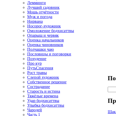
Лемминги
Лучший садовник
Мощь отчётности
Муж и погода
Нирвана
Носорог-художник
Омоложение бодхисаттвы
Опарыш и червяк
Оценка начальников
Оценка чиновников
Полчашки чаю
Пословицы и поговорки
Похудение
Про кур
ПутьСпасения
Рост травы
По
Слепой художник
Собственное решение
Сострадание
Пои
Старость и истина
Тяжёлые времена
Пр
Удар бодхисаттвы
Улыбка бодхисаттвы
Чародей
Шак
Часть 1