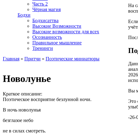
Часть 2
На с
Чёрная магия
восп
Бодхи
Бодхисаттва
Если
Высокие Возможности
учёт
Высокие возможности для всех
Осознанность
Посл
Правильное мышление
Тренинги
По
Главная
»
Притчи
»
Поэтические миниатюры
Данн
Вы здесь
анал
2026
Новолунье
испо
Вы м
Краткое описание:
Поэтическое восприятие безлунной ночи.
Это 
улыб
В ночь новолунья
-26-
безглазое небо
не в силах смотреть.