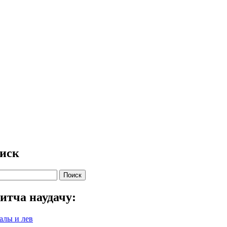
иск
ск
итча наудачу:
алы и лев