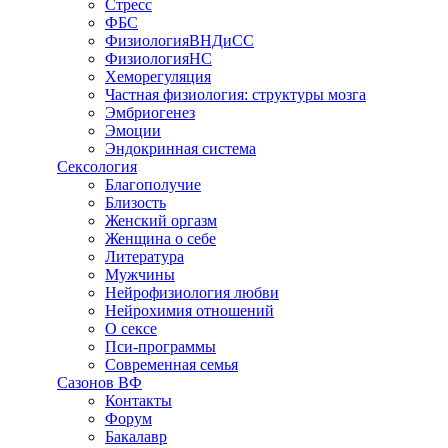
Стресс
ФБС
ФизиологияВНДиСС
ФизиологияНС
Хеморегуляция
Частная физиология: структуры мозга
Эмбриогенез
Эмоции
Эндокринная система
Сексология
Благополучие
Близость
Женский оргазм
Женщина о себе
Литература
Мужчины
Нейрофизиология любви
Нейрохимия отношений
О сексе
Пси-программы
Современная семья
Сазонов ВФ
Контакты
Форум
Бакалавр