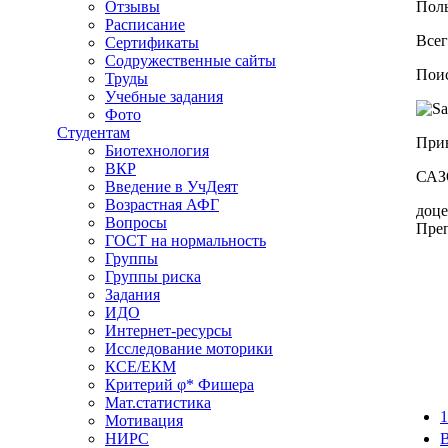
Отзывы
Поль
Расписание
Всег
Сертификаты
Содружественные сайты
Поис
Труды
Учебные задания
Фото
Студентам
Прив
Биотехнология
ВКР
САЗ
Введение в УчДеят
Возрастная АФГ
доце
Вопросы
Преп
ГОСТ на нормальность
Группы
Группы риска
Задания
ИДО
Интернет-ресурсы
Исследование моторики
КСЕ/ЕКМ
Критерий φ* Фишера
Мат.статистика
1
Мотивация
НИРС