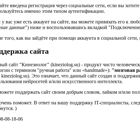
айте введена регистрация через социальные сети, если вы хотит
ользуйтесь именно этим типом аутентификации.
 у вас уже есть аккаунт на сайте, вы можете привязать его к лю
ные данные") ниже и воспользовавшись вкладкой "Подключение
е того, как вы зайдёте при помощи аккаунта в социальной сети,
ддержка сайта
ый сайт "Кинезиолог" (kineziolog.su) - продукт чисто человече
огии с термином "ручная работа" или «handmade»):
"мозговая р
 kineziolog.su). Это означает, что данный сайт создан и поддерж
льзования нейросетей и/или искусственного интеллекта.
ожете поддержать сайт своим добрым словом, лайком и/или пол
очень поможет. В ответ на вашу поддержку IT-специалисты, след
нутся. )
08-08-18-06