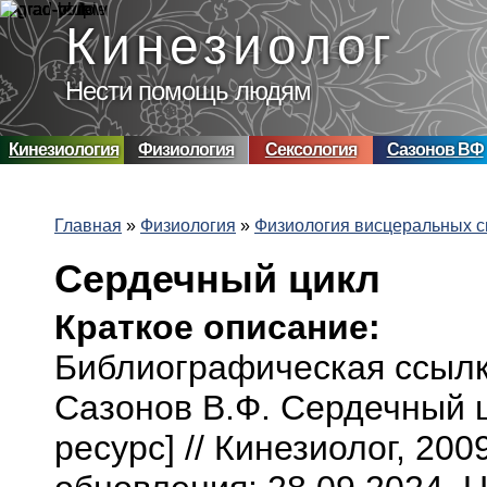
Перейти к основному содержанию
Кинезиолог
Нести помощь людям
Кинезиология
Физиология
Сексология
Сазонов ВФ
Главная
»
Физиология
»
Физиология висцеральных с
Вы здесь
Сердечный цикл
Краткое описание:
Библиографическая ссылк
Сазонов В.Ф. Сердечный 
ресурс] // Кинезиолог, 200