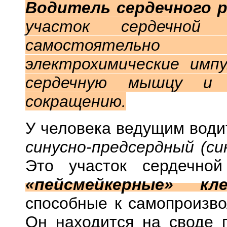
Водитель сердечного 
участок
сердечной 
самостоятельн
электрохимические имп
сердечную мышцу и
сокращению.
У человека ведущим води
синусно-предсердный (си
Это участок сердечной
«пейсмейкерные» кл
способные к самопроизв
Он находится на своде 