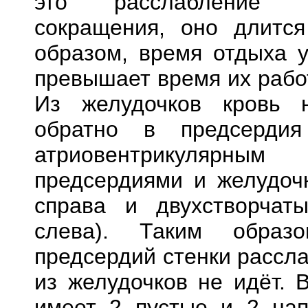
это расслабление 
сокращения, оно длитс
образом, время отдыха 
превышает время их работ
Из желудочков кровь 
обратно в предсердия
атриовентрикулярны
предсердиями и желудоч
справа и двухстворчат
слева). Таким образ
предсердий стенки рассла
из желудочков не идёт. 
имеет 2 пустые и 2 на