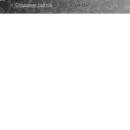
Создание сайтов
«Три-В»