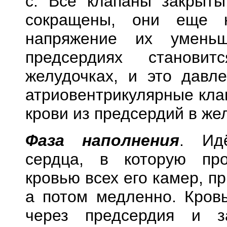
с. Все клапаны закрыт
сокращены, они еще н
напряжение их уменьш
предсердиях станов
желудочках, и это давл
атриовентрикулярные кла
крови из предсердий в же
Фаза наполнения
. Ид
сердца, в которую про
кровью всех его камер, п
а потом медленно. Кров
через предсердия и за