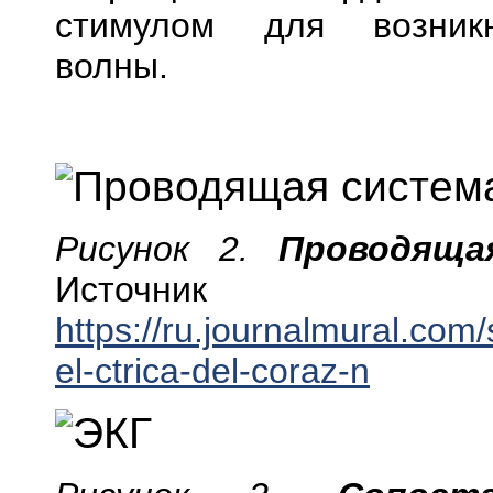
стимулом для возник
волны.
provodyashchayasistemaserdca.png
Рисунок 2.
Проводяща
Источник из
https://ru.journalmural.com
el-ctrica-del-coraz-n
ecg_principle_fast.gif