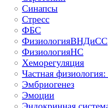
Синапсы
Стресс
ФБС
ФизиологияВНДиСС
ФизиологияНС
Хеморегуляция
Частная физиология:
Эмбриогенез
Эмоции
Эндокринная систем