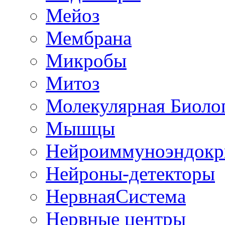
Мейоз
Мембрана
Микробы
Митоз
Молекулярная Биоло
Мышцы
Нейроиммуноэндокр
Нейроны-детекторы
НервнаяСистема
Нервные центры