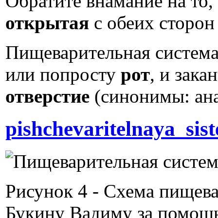
Обратите внамание на то,
открытая
с обеих сторо
Пищеварительная система
или попросту
рот
, и зака
отверстие
(синонимы: ана
pishchevaritelnaya_sis
Рисунок 4 - Схема пищев
Букину Вадиму за помощь