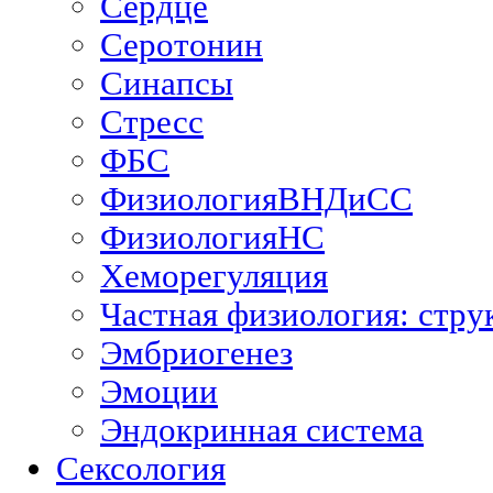
Сердце
Серотонин
Синапсы
Стресс
ФБС
ФизиологияВНДиСС
ФизиологияНС
Хеморегуляция
Частная физиология: стру
Эмбриогенез
Эмоции
Эндокринная система
Сексология