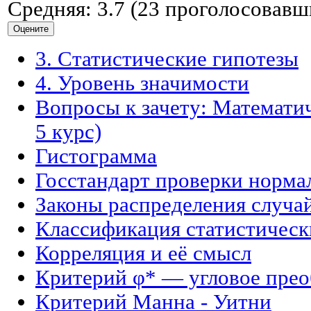
Средняя:
3.7
(
23
проголосовавш
3. Статистические гипотезы
4. Уровень значимости
Вопросы к зачету: Математич
5 курс)
Гистограмма
Госстандарт проверки норма
Законы распределения случа
Классификация статистическ
Корреляция и её смысл
Критерий φ* — угловое пре
Критерий Манна - Уитни