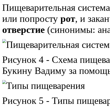
Пищеварительная система
или попросту
рот
, и зака
отверстие
(синонимы: анал
pishchevaritelnaya_sistema.jpg
Рисунок 4 - Схема пищева
Букину Вадиму за помощь
shema_pishchevareniya.jpg
Рисунок 5 - Типы пищева