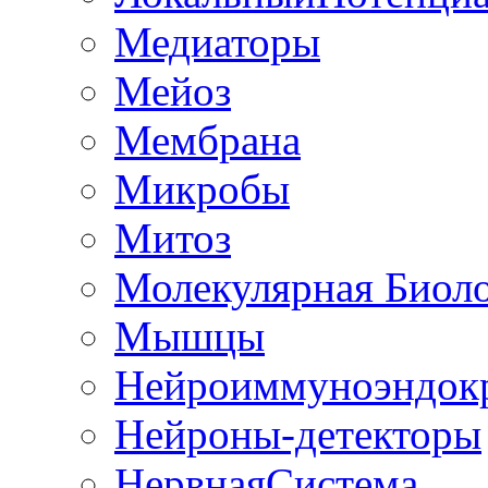
Медиаторы
Мейоз
Мембрана
Микробы
Митоз
Молекулярная Биол
Мышцы
Нейроиммуноэндок
Нейроны-детекторы
НервнаяСистема