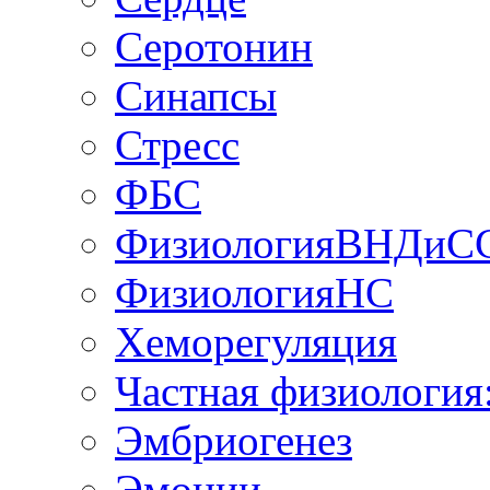
Серотонин
Синапсы
Стресс
ФБС
ФизиологияВНДиС
ФизиологияНС
Хеморегуляция
Частная физиология
Эмбриогенез
Эмоции