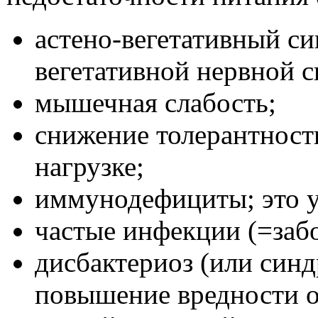
астено-вегетативный с
вегетативной нервной с
мышечная слабость;
снижение толерантност
нагрузке;
иммунодефициты; это 
частые инфекции (=забо
дисбактериоз (или син
повышение вредности 