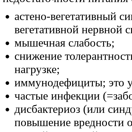
астено-вегетативный с
вегетативной нервной с
мышечная слабость;
снижение толерантност
нагрузке;
иммунодефициты; это 
частые инфекции (=забо
дисбактериоз (или син
повышение вредности 