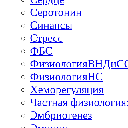
Серотонин
Синапсы
Стресс
ФБС
ФизиологияВНДиС
ФизиологияНС
Хеморегуляция
Частная физиология
Эмбриогенез
Эмоции