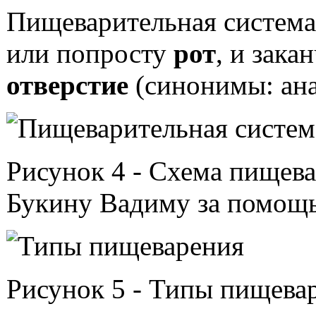
Пищеварительная система
или попросту
рот
, и зака
отверстие
(синонимы: анал
pishchevaritelnaya_sistema.jpg
Рисунок 4 - Схема пищева
Букину Вадиму за помощь
shema_pishchevareniya.jpg
Рисунок 5 - Типы пищева