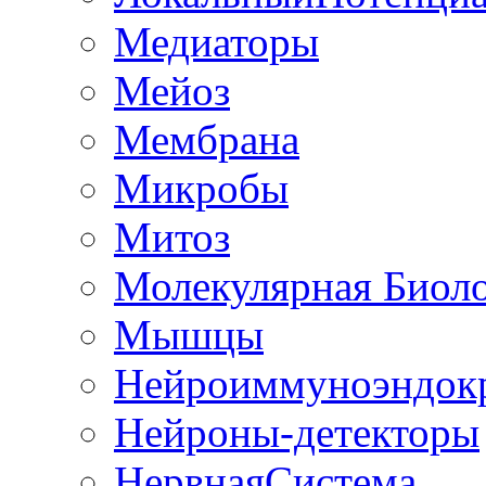
Медиаторы
Мейоз
Мембрана
Микробы
Митоз
Молекулярная Биол
Мышцы
Нейроиммуноэндок
Нейроны-детекторы
НервнаяСистема