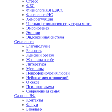
Стресс
ФБС
ФизиологияВНДиСС
ФизиологияНС
Хеморегуляция
Частная физиология: структуры мозга
Эмбриогенез
Эмоции
Эндокринная система
Сексология
Благополучие
Близость
Женский оргазм
Женщина о себе
Литература
Мужчины
Нейрофизиология любви
Нейрохимия отношений
О сексе
Пси-программы
Современная семья
Сазонов ВФ
Контакты
Форум
Бакалавр