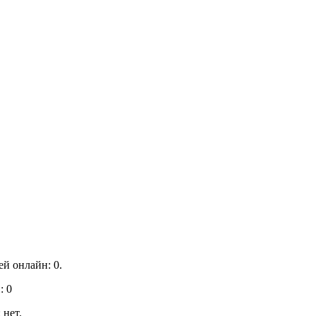
й онлайн: 0.
: 0
 нет.