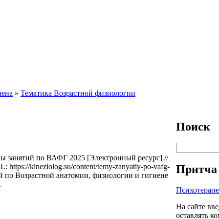
иена
»
Тематика Возрастной физиологии
Поиск
Поиск
ы занятий по ВАФГ 2025 [Электронный ресурс] //
https://kineziolog.su/content/temy-zanyatiy-po-vafg-
Притча 
ий по Возрастной анатомии, физиологии и гигиене
.
Психотерап
На сайте вве
оставлять к