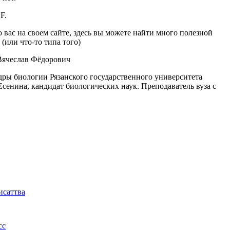
 вас на своем сайте, здесь вы можете найти много полезной
(или что-то типа того)
чеслав Фёдорович
дры биологии Рязанского государственного университета
Есенина, кандидат биологических наук. Преподаватель вуза с
исаттва
сс