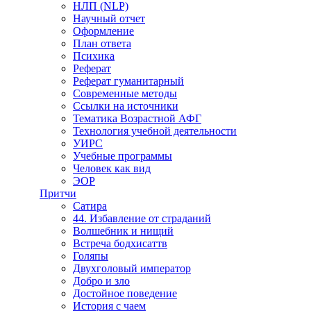
НЛП (NLP)
Научный отчет
Оформление
План ответа
Психика
Реферат
Реферат гуманитарный
Современные методы
Ссылки на источники
Тематика Возрастной АФГ
Технология учебной деятельности
УИРС
Учебные программы
Человек как вид
ЭОР
Притчи
Сатира
44. Избавление от страданий
Волшебник и нищий
Встреча бодхисаттв
Голяпы
Двухголовый император
Добро и зло
Достойное поведение
История с чаем