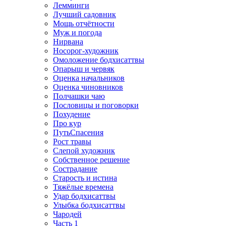
Лемминги
Лучший садовник
Мощь отчётности
Муж и погода
Нирвана
Носорог-художник
Омоложение бодхисаттвы
Опарыш и червяк
Оценка начальников
Оценка чиновников
Полчашки чаю
Пословицы и поговорки
Похудение
Про кур
ПутьСпасения
Рост травы
Слепой художник
Собственное решение
Сострадание
Старость и истина
Тяжёлые времена
Удар бодхисаттвы
Улыбка бодхисаттвы
Чародей
Часть 1