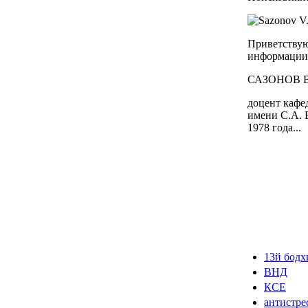
Приветствую
информации 
САЗОНОВ Вя
доцент кафе
имени С.А. 
1978 года...
13й бодх
ВНД
КСЕ
антистре