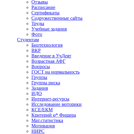
Отзывы
Расписание
Сертификаты
Содружественные сайты
Труды
Учебные задания
Фото
Студентам
Биотехнология
ВКР
Введение в УчДеят
Возрастная АФГ
Вопросы
ГОСТ на нормальность
Группы
Группы риска
Задания
ИДО
Интернет-ресурсы
Исследование моторики
КСЕ/ЕКМ
Критерий φ* Фишера
Мат.статистика
Мотивация
НИРС