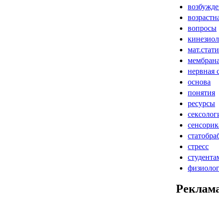
возбужде
возрастн
вопросы
кинезиол
мат.стат
мембран
нервная 
основа
понятия
ресурсы
сексолог
сенсорик
статобра
стресс
студента
физиоло
Реклам