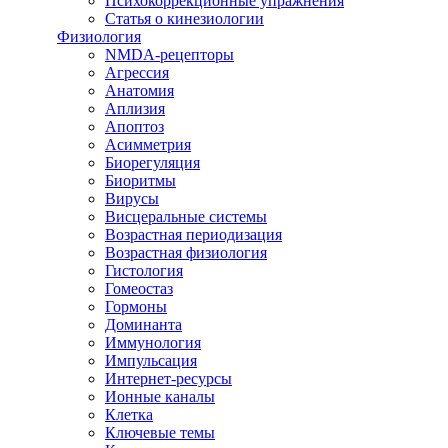
Психокоррекционные упражнения
Статья о кинезиологии
Физиология
NMDA-рецепторы
Агрессия
Анатомия
Аплизия
Апоптоз
Асимметрия
Биорегуляция
Биоритмы
Вирусы
Висцеральные системы
Возрастная периодизация
Возрастная физиология
Гистология
Гомеостаз
Гормоны
Доминанта
Иммунология
Импульсация
Интернет-ресурсы
Ионные каналы
Клетка
Ключевые темы