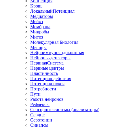
Концепция
Кровь
ЛокальныйПотенциал
Медиаторы
Мейоз
Мембрана
Микробы
Митоз
Молекулярная Биология
Мышцы
Нейроиммуноэндокринная
Нейроны-детекторы
НервнаяСистема
Нервные центры
Пластичность
Потенциал действия
Потенциал покоя
Потребности
Пути
Работа нейронов
Рефлексы
Сенсорные системы (анализаторы)
Сердце
Серотонин
Синапсы